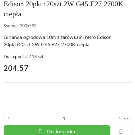
Edison 20pkt+20szt 2W G45 E27 2700K
ciepła
Symbol:
300x593
Girlanda ogrodowa 10m z żarówkami retro Edison
20pkt+20szt 2W G45 E27 2700K ciepła
Dostępność:
413
szt.
cena:
204.57
Ilość
szt.
Do koszyka