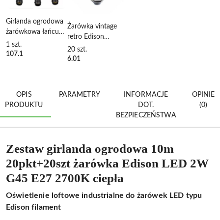
Girlanda ogrodowa
Żarówka vintage
żarówkowa łańcuch
retro Edison
10m 20pkt oprawa
1
szt.
Filament LED 2W
20
szt.
do żarówek E27
107.1
G45 E27 2700K
6.01
barwa ciepła
OPIS
PARAMETRY
INFORMACJE
OPINIE
PRODUKTU
DOT.
(0)
BEZPIECZEŃSTWA
Zestaw girlanda ogrodowa 10m
20pkt+20szt żarówka Edison LED 2W
G45 E27 2700K ciepła
Oświetlenie loftowe industrialne do żarówek LED typu
Edison filament