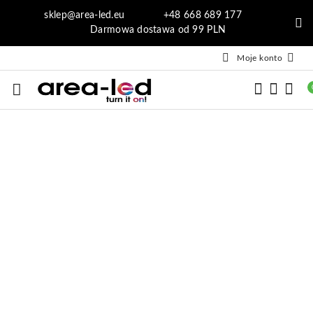
Przejdź do treści głównej
Przejdź do wyszukiwarki
Przejdź do moje konto
Przejdź do menu głównego
Przejdź do opisu produktu
Przejdź do stopki
sklep@area-led.eu +48 668 689 177
Darmowa dostawa od 99 PLN
Moje konto