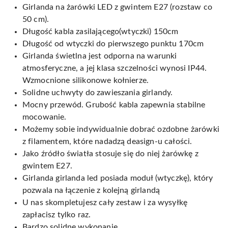
Girlanda na żarówki LED z gwintem E27 (rozstaw co
50 cm).
Długość kabla zasilającego(wtyczki) 150cm
Długość od wtyczki do pierwszego punktu 170cm
Girlanda świetlna jest odporna na warunki
atmosferyczne, a jej klasa szczelności wynosi IP44.
Wzmocnione silikonowe kołnierze.
Solidne uchwyty do zawieszania girlandy.
Mocny przewód. Grubość kabla zapewnia stabilne
mocowanie.
Możemy sobie indywidualnie dobrać ozdobne żarówki
z filamentem, które nadadzą deasign-u całości.
Jako źródło światła stosuje się do niej żarówkę z
gwintem E27.
Girlanda girlanda led posiada moduł (wtyczkę), który
pozwala na łączenie z kolejną girlandą
U nas skompletujesz cały zestaw i za wysyłkę
zapłacisz tylko raz.
Bardzo solidne wykonanie.