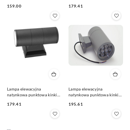
Bezprzewodowy
czarna 2x3W 1200lm IP65
159.00
179.41
Kąt świecenia: 45 °
Cena:
Cena:
Lampa elewacyjna
Lampa elewacyjna
natynkowa punktowa kinkiet
natynkowa punktowa kinkiet
czarna 2x6W 1200lm IP65
szara 1x9W 1200lm IP65 Kąt
179.41
195.61
Kąt świecenia: 45 °
świecenia: 45 °
Cena:
Cena: