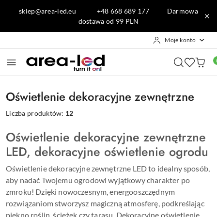
Przejdź do treści głównej
Przejdź do wyszukiwarki
Przejdź do moje konto
Przejdź do menu głównego
Przejdź do stopki
sklep@area-led.eu +48 668 689 177 Darmowa
dostawa od 99 PLN
Moje konto
Oświetlenie dekoracyjne zewnętrzne
Liczba produktów:
12
Oświetlenie dekoracyjne zewnętrzne
LED, dekoracyjne oświetlenie ogrodu
Oświetlenie dekoracyjne zewnętrzne LED to idealny sposób,
aby nadać Twojemu ogrodowi wyjątkowy charakter po
zmroku! Dzięki nowoczesnym, energooszczędnym
rozwiązaniom stworzysz magiczną atmosferę, podkreślając
piękno roślin, ścieżek czy tarasu. Dekoracyjne oświetlenie