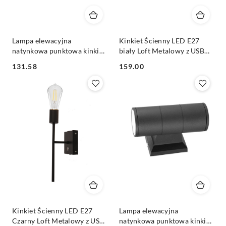
Lampa elewacyjna
Kinkiet Ścienny LED E27
natynkowa punktowa kinkiet
biały Loft Metalowy z USB
czarna 2x3W 600lm IP65
Bezprzewodowy
131.58
159.00
Kąt świecenia: 45 °
Cena:
Cena:
Kinkiet Ścienny LED E27
Lampa elewacyjna
Czarny Loft Metalowy z USB
natynkowa punktowa kinkiet