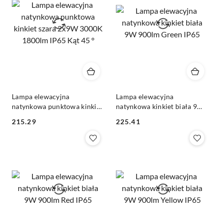
Lampa elewacyjna
Lampa elewacyjna
natynkowa punktowa kinkiet
natynkowa kinkiet biała 9W
szara 2x9W 3000K 1800lm
900lm Green IP65
215.29
225.41
IP65 Kąt 45 °
Cena:
Cena: