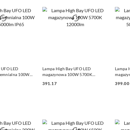
obniżką
obniżką
 KOSZYKA
DO KOSZYKA
y UFO LED
Lampa High Bay UFO LED
Lampa 
iemnialna 100W
magazynowa 100W 5700K
magazy
 IP65
12000lm
5000K 
391.17
399.00
Cena:
Cena: