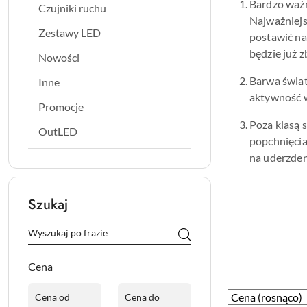
Bardzo ważne
Czujniki ruchu
Najważniejs
Zestawy LED
postawić na
będzie już 
Nowości
Barwa świat
Inne
aktywność 
Promocje
Poza klasą 
OutLED
popchnięcia
na uderzden
Szukaj
Cena
Zastosowano
Sortuj