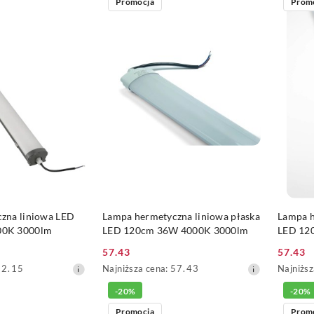
Promocja
Prom
z
z
30
30
dni
dni
przed
przed
obniżką
obniżką
 KOSZYKA
DO KOSZYKA
zna liniowa LED
Lampa hermetyczna liniowa płaska
Lampa h
00K 3000lm
LED 120cm 36W 4000K 3000lm
LED 12
57.43
57.43
Cena
Cena
Najniższa
Najniższ
52.15
Najniższa cena:
57.43
Najniższ
promocyjna:
promoc
cena
cena
-20%
-20%
z
z
30
30
Promocja
Prom