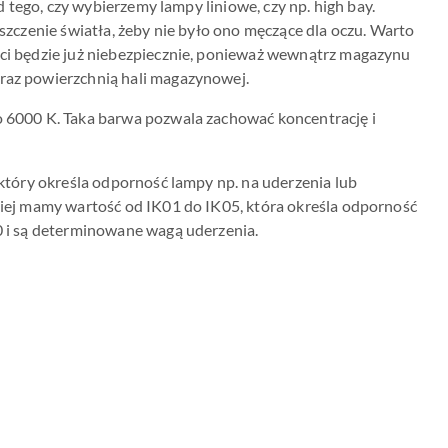
d tego, czy wybierzemy lampy liniowe, czy np. high bay.
szczenie światła, żeby nie było ono męczące dla oczu. Warto
ści będzie już niebezpiecznie, ponieważ wewnątrz magazynu
oraz powierzchnią hali magazynowej.
o 6000 K. Taka barwa pozwala zachować koncentrację i
 który określa odporność lampy np. na uderzenia lub
niej mamy wartość od IK01 do IK05, która określa odporność
0 i są determinowane wagą uderzenia.