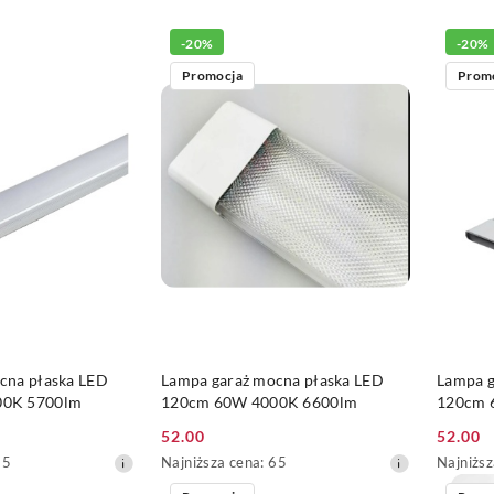
-20%
-20%
Promocja
Prom
 KOSZYKA
DO KOSZYKA
cna płaska LED
Lampa garaż mocna płaska LED
Lampa g
00K 5700lm
120cm 60W 4000K 6600lm
120cm 
52.00
52.00
Cena
Cena
Najniższa
Najniższ
65
Najniższa cena:
65
Najniższ
promocyjna:
promoc
cena
cena