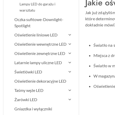
Jakie o
Lampy LED do garażu i
warsztatu
Jak już zdążyli
które determino
Oczka sufitowe-Downlight-
dokładnie mówi
Spotlight
Oświetlenie liniowe LED
Oświetlenie wewnętrzne LED
Światło na 
Oświetlenie zewnętrzne LED
Miejsca z d
Latarnie lampy uliczne LED
Światło w m
Świetlówki LED
W magazynac
Oświetlenie dekoracyjne LED
Oświetlenie
Taśmy węże LED
Żarówki LED
Gniazdka i wyłączniki