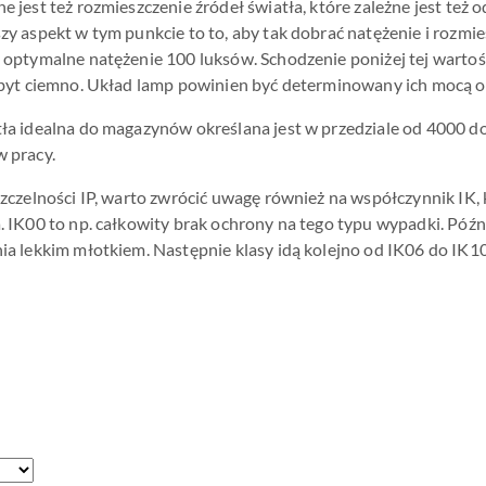
 jest też rozmieszczenie źródeł światła, które zależne jest też o
zy aspekt w tym punkcie to to, aby tak dobrać natężenie i rozmie
 optymalne natężenie 100 luksów. Schodzenie poniżej tej warto
zbyt ciemno. Układ lamp powinien być determinowany ich mocą 
ła idealna do magazynów określana jest w przedziale od 4000 d
w pracy.
szczelności IP, warto zwrócić uwagę również na współczynnik IK,
. IK00 to np. całkowity brak ochrony na tego typu wypadki. Póź
ia lekkim młotkiem. Następnie klasy idą kolejno od IK06 do IK1