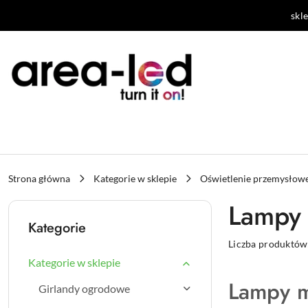
Przejdź do treści głównej
Przejdź do wyszukiwarki
Przejdź do moje konto
Przejdź do menu głównego
Przejdź do stopki
sk
Strona główna
Kategorie w sklepie
Oświetlenie przemysłow
Lampy
Kategorie
Liczba produktów
Kategorie w sklepie
Lampy 
Girlandy ogrodowe