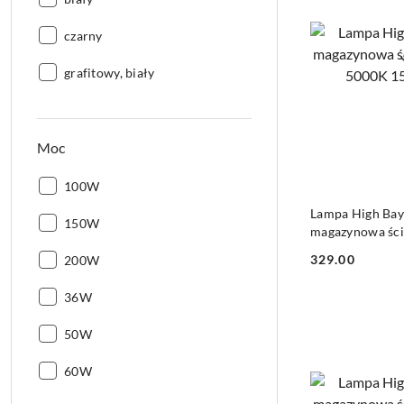
Kolor:
czarny
Kolor:
grafitowy, biały
Moc
Moc:
100W
DO
Lampa High Ba
Moc:
150W
magazynowa śc
5000K 15000lm
Moc:
329.00
200W
Cena:
Moc:
36W
Moc:
50W
Moc:
60W