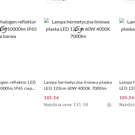
dni
dni
przed
przed
obniżką
obniżką
 KOSZYKA
DO KOSZYKA
ogen reflektor LED
Lampa hermetyczna liniowa płaska
Lampa h
000lm IP65 ciepła
LED 120cm 60W 4000K 7000lm
LED 12
105.26
105.26
Cena
Cena
Najniższa
Najniższ
Najniższa cena:
131.58
Najniższ
promocyjna:
promoc
cena
cena
z
z
30
30
dni
dni
przed
przed