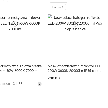
Nowość
DO KOSZYKA
DO KOSZYKA
ermetyczna liniowa płaska
Naświetlacz halogen reflektor LED
0cm 60W 6000K 7000lm
200W 3000K 20000lm IP65 ciepła
barwa
230.00
Cena:
a
a cena:
131.58
yjna: