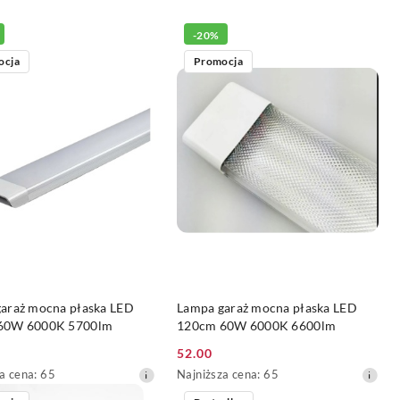
-20%
ocja
Promocja
DO KOSZYKA
DO KOSZYKA
araż mocna płaska LED
Lampa garaż mocna płaska LED
60W 6000K 5700lm
120cm 60W 6000K 6600lm
52.00
Cena
a
Najniższa
a cena:
65
Najniższa cena:
65
yjna:
promocyjna:
cena