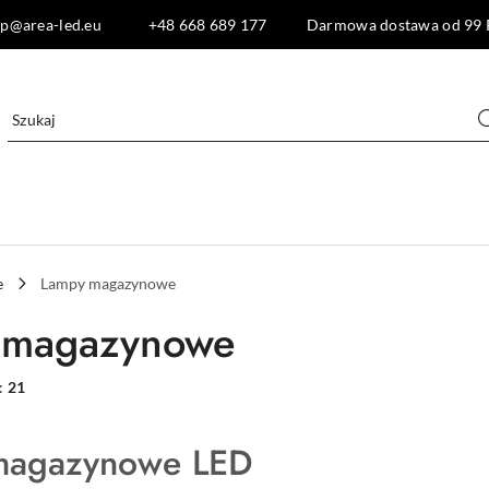
lep@area-led.eu +48 668 689 177 Darmowa dostawa od 99 
e
Lampy magazynowe
 magazynowe
:
21
magazynowe LED