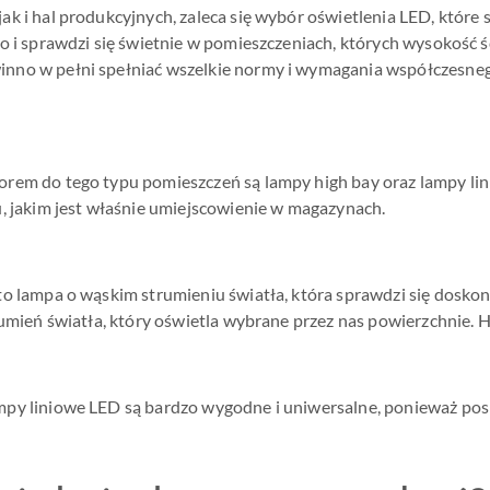
k i hal produkcyjnych, zaleca się wybór oświetlenia LED, któr
o i sprawdzi się świetnie w pomieszczeniach, których wysokość ś
no w pełni spełniać wszelkie normy i wymagania współczesnego
rem do tego typu pomieszczeń są lampy high bay oraz lampy lini
, jakim jest właśnie umiejscowienie w magazynach.
to lampa o wąskim strumieniu światła, która sprawdzi się dosk
rumień światła, który oświetla wybrane przez nas powierzchnie. 
py liniowe LED są bardzo wygodne i uniwersalne, ponieważ pos