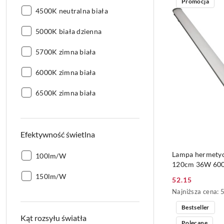
światła-
barwowa:
Promocja
z
Barwa
temperatura
4500K neutralna biała
30
światła-
barwowa:
dni
przed
Barwa
temperatura
5000K biała dzienna
obniżką
światła-
barwowa:
Barwa
temperatura
5700K zimna biała
światła-
barwowa:
Barwa
temperatura
6000K zimna biała
światła-
barwowa:
Barwa
temperatura
6500K zimna biała
światła-
barwowa:
temperatura
barwowa:
Efektywność świetlna
DO
Lampa hermetyc
Efektywność
100lm/W
120cm 36W 60
świetlna:
Efektywność
150lm/W
52.15
Cena
świetlna:
Najniższa
Najniższa cena:
promocyjna:
cena
Bestseller
z
Kąt rozsyłu światła
30
Polecane