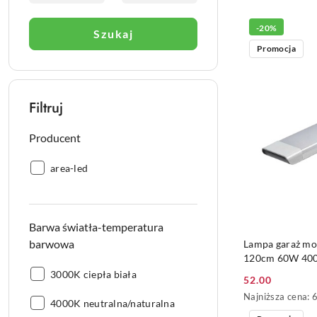
według
sortowanie:
Cena
-20%
Szukaj
(rosnąco).
Promocja
Filtruj
Producent
Producent:
area-led
Barwa światła-temperatura
DO
barwowa
Lampa garaż mo
120cm 60W 40
Barwa
3000K ciepła biała
52.00
Cena
światła-
Najniższa
Najniższa cena:
Barwa
temperatura
4000K neutralna/naturalna
promocyjna:
cena