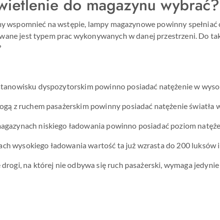
świetlenie do magazynu wybrać?
śmy wspomnieć na wstępie, lampy magazynowe powinny spełniać ok
wane jest typem prac wykonywanych w danej przestrzeni. Do 
?
stanowisku dyspozytorskim powinno posiadać natężenie w wyso
rogą z ruchem pasażerskim powinny posiadać natężenie światła 
agazynach niskiego ładowania powinno posiadać poziom natęże
h wysokiego ładowania wartość ta już wzrasta do 200 luksów i 
 drogi, na której nie odbywa się ruch pasażerski, wymaga jedynie