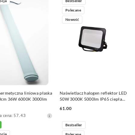
ocja
Bestseller
z
30
Polecane
dni
przed
Nowość
obniżką
DO KOSZYKA
DO KOSZYKA
ermetyczna liniowa płaska
Naświetlacz halogen reflektor LED
0cm 36W 6000K 3000lm
50W 3000K 5000lm IP65 ciepła
barwa światła
61.00
Cena:
a
a cena:
57.43
yjna:
Bestseller
ocja
Polecane