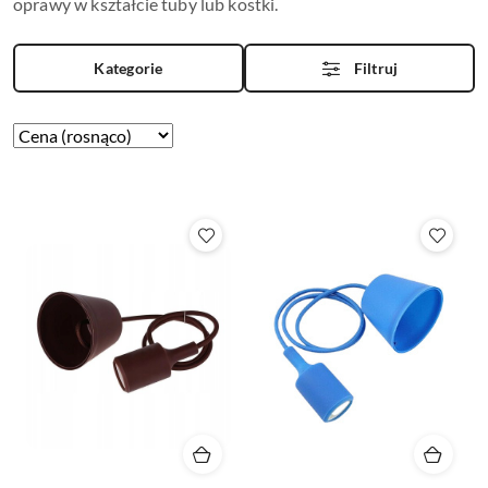
oprawy w kształcie tuby lub kostki.
Kategorie
Filtruj
Zastosowano
Sortuj
według
sortowanie:
Cena
(rosnąco).