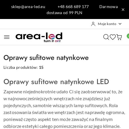
Przejdź do treści głównej
Przejdź do wyszukiwarki
Przejdź do moje konto
Przejdź do menu głównego
Przejdź do stopki
sklep@area-led.eu +48 668 689 177 Darmowa
dostawa od 99 PLN
Moje konto
Oprawy sufitowe natynkowe
Liczba produktów:
15
Oprawy sufitowe natynkowe LED
Zapewne niejednokrotnie udało Ci się zaobserwować to, że
w najnowocześniejszych wnętrzach nie znajdziesz już
pojedynczych, samotnie wiszących lamp sufitowych. Rola
zastosowania światła we wnętrzach jest naprawdę ogromna,
ponieważ często aspekt ten może zaważyć na finalnym
odbiorze estetyki całego pomieszczenia oraz jego klimacie.