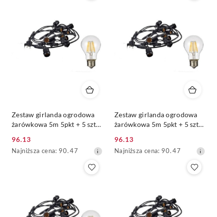
30
30
dni
dni
przed
przed
obniżką
obniżką
Zestaw girlanda ogrodowa
Zestaw girlanda ogrodowa
żarówkowa 5m 5pkt + 5 szt
żarówkowa 5m 5pkt + 5 szt
żarówka vintage Edison LED
żarówka vintage Edison LED
96.13
96.13
8W A60 E27 2700K
8W A60 E27 4000K
Cena
Cena
Najniższa
Najniższa
Najniższa cena:
90.47
Najniższa cena:
90.47
promocyjna:
promocyjna:
cena
cena
z
z
30
30
dni
dni
przed
przed
obniżką
obniżką