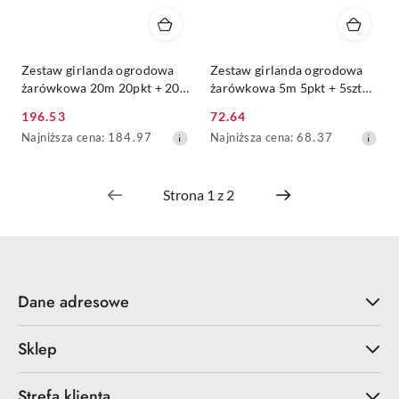
Zestaw girlanda ogrodowa
Zestaw girlanda ogrodowa
żarówkowa 20m 20pkt + 20
żarówkowa 5m 5pkt + 5szt
szt żarówka vintage Edison
żarówka Edison LED 1W
196.53
72.64
LED 2W ST45 E27 4000K
C350 E27 2700K
Cena
Cena
Najniższa
Najniższa
Najniższa cena:
184.97
Najniższa cena:
68.37
promocyjna:
promocyjna:
cena
cena
z
z
30
30
dni
dni
przed
przed
obniżką
obniżką
Dane adresowe
Sklep
Strefa klienta