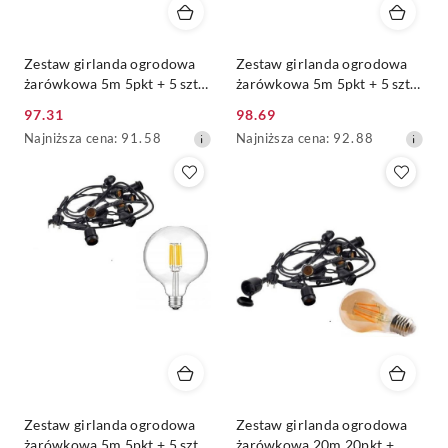
Zestaw girlanda ogrodowa
Zestaw girlanda ogrodowa
żarówkowa 5m 5pkt + 5 szt
żarówkowa 5m 5pkt + 5 szt
żarówka vintage Edison LED
żarówka vintage Edison LED
97.31
98.69
8W A60 E27 2300K
8W G80 E27 2300K
Cena
Cena
Najniższa
Najniższa
Najniższa cena:
91.58
Najniższa cena:
92.88
promocyjna:
promocyjna:
cena
cena
z
z
30
30
dni
dni
przed
przed
obniżką
obniżką
Zestaw girlanda ogrodowa
Zestaw girlanda ogrodowa
żarówkowa 5m 5pkt + 5 szt
żarówkowa 20m 20pkt +