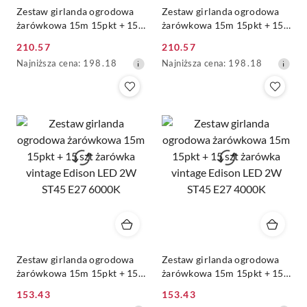
Zestaw girlanda ogrodowa
Zestaw girlanda ogrodowa
żarówkowa 15m 15pkt + 15
żarówkowa 15m 15pkt + 15
szt żarówka vintage Edison
szt żarówka vintage Edison
210.57
210.57
LED 8W A60 E27 4000K
LED 8W A60 E27 2700K
Cena
Cena
Najniższa
Najniższa
Najniższa cena:
198.18
Najniższa cena:
198.18
promocyjna:
promocyjna:
cena
cena
z
z
30
30
dni
dni
przed
przed
obniżką
obniżką
Zestaw girlanda ogrodowa
Zestaw girlanda ogrodowa
żarówkowa 15m 15pkt + 15
żarówkowa 15m 15pkt + 15
szt żarówka vintage Edison
szt żarówka vintage Edison
153.43
153.43
LED 2W ST45 E27 6000K
LED 2W ST45 E27 4000K
Cena
Cena