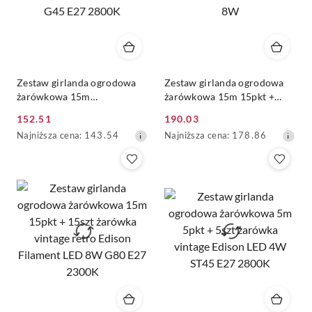
Zestaw girlanda ogrodowa
Zestaw girlanda ogrodowa
żarówkowa 15m
żarówkowa 15m 15pkt +
15pkt+15szt żarówka Edison
15szt żarówka LED ST64 E27
152.51
190.03
Filament LED 4W G45 E27
Filament 2300K 8W
Cena
Cena
Najniższa
Najniższa
Najniższa cena:
143.54
Najniższa cena:
178.86
2800K
promocyjna:
promocyjna:
cena
cena
z
z
30
30
dni
dni
przed
przed
obniżką
obniżką