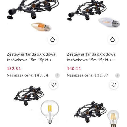
obniżką
obniżką
Zestaw girlanda ogrodowa
Zestaw girlanda ogrodowa
żarówkowa 15m 15pkt +
żarówkowa 15m 15pkt +
15szt żarówka LED C350
15szt żarówka LED C350
152.51
140.11
E27 2300K 4W
E27 2700K 1W
Cena
Cena
Najniższa
Najniższa
Najniższa cena:
143.54
Najniższa cena:
131.87
promocyjna:
promocyjna:
cena
cena
z
z
30
30
dni
dni
przed
przed
obniżką
obniżką