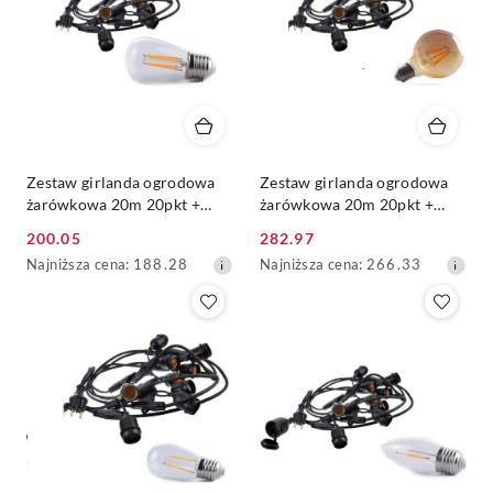
Zestaw girlanda ogrodowa
Zestaw girlanda ogrodowa
żarówkowa 20m 20pkt +
żarówkowa 20m 20pkt +
20szt żarówka vintage retro
20szt żarówka vintage retro
200.05
282.97
Edison Filament LED 4W
Edison Filament LED 8W
Cena
Cena
Najniższa
Najniższa
Najniższa cena:
188.28
Najniższa cena:
266.33
ST45 E27 2800K
G80 E27 2300K
promocyjna:
promocyjna:
cena
cena
z
z
30
30
dni
dni
przed
przed
obniżką
obniżką