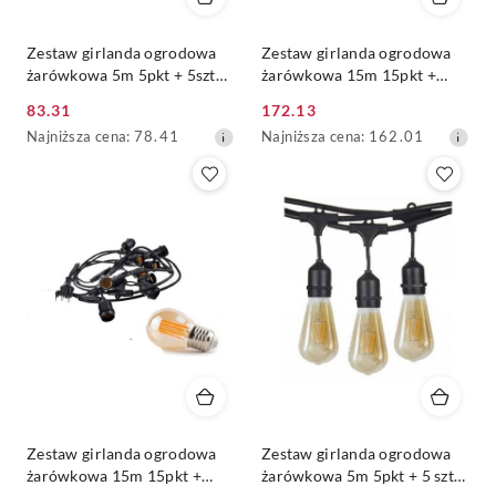
Zestaw girlanda ogrodowa
Zestaw girlanda ogrodowa
żarówkowa 5m 5pkt + 5szt
żarówkowa 15m 15pkt +
żarówka vintage Edison LED
15szt żarówka vintage retro
83.31
172.13
4W A60 E27 2300K
Edison Filament LED 4W
Cena
Cena
Najniższa
Najniższa
Najniższa cena:
78.41
Najniższa cena:
162.01
A60 E27 2300K
promocyjna:
promocyjna:
cena
cena
z
z
30
30
dni
dni
przed
przed
obniżką
obniżką
Zestaw girlanda ogrodowa
Zestaw girlanda ogrodowa
żarówkowa 15m 15pkt +
żarówkowa 5m 5pkt + 5 szt