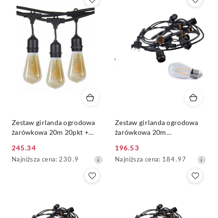
z
z
30
30
dni
dni
przed
przed
obniżką
obniżką
Zestaw girlanda ogrodowa
Zestaw girlanda ogrodowa
żarówkowa 20m 20pkt +
żarówkowa 20m
20szt żarówka LED ST64 E27
20pkt+20szt żarówka LED
245.34
196.53
Filament 2300K 8W
ST45 E27 Filament 2800K
Cena
Cena
Najniższa
Najniższa
Najniższa cena:
230.9
Najniższa cena:
184.97
2W
promocyjna:
promocyjna:
cena
cena
z
z
30
30
dni
dni
przed
przed
obniżką
obniżką