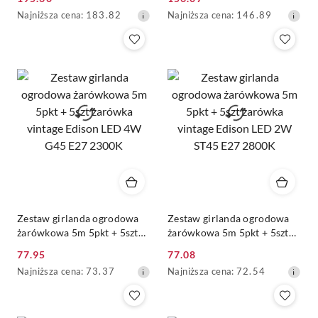
retro Edison Filament LED
Edison Filament LED 4W
Cena
Cena
Najniższa
Najniższa
Najniższa cena:
183.82
Najniższa cena:
146.89
4W G45 E27 2800K
ST45 E27 2800K
promocyjna:
promocyjna:
cena
cena
z
z
30
30
dni
dni
przed
przed
obniżką
obniżką
Zestaw girlanda ogrodowa
Zestaw girlanda ogrodowa
żarówkowa 5m 5pkt + 5szt
żarówkowa 5m 5pkt + 5szt
żarówka vintage Edison LED
żarówka vintage Edison LED
77.95
77.08
4W G45 E27 2300K
2W ST45 E27 2800K
Cena
Cena
Najniższa
Najniższa
Najniższa cena:
73.37
Najniższa cena:
72.54
promocyjna:
promocyjna:
cena
cena
z
z
30
30