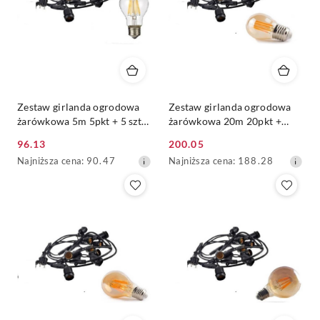
Zestaw girlanda ogrodowa
Zestaw girlanda ogrodowa
żarówkowa 5m 5pkt + 5 szt
żarówkowa 20m 20pkt +
żarówka vintage Edison LED
20szt żarówka vintage retro
96.13
200.05
8W A60 E27 6000K
Edison Filament LED 4W
Cena
Cena
Najniższa
Najniższa
Najniższa cena:
90.47
Najniższa cena:
188.28
G45 E27 2300K
promocyjna:
promocyjna:
cena
cena
z
z
30
30
dni
dni
przed
przed
obniżką
obniżką