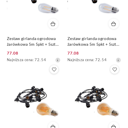
Zestaw girlanda ogrodowa
Zestaw girlanda ogrodowa
żarówkowa 5m 5pkt + 5szt
żarówkowa 5m 5pkt + 5szt
żarówka vintage Edison LED
żarówka vintage Edison LED
77.08
77.08
2W ST45 E27 4000K
2W ST45 E27 6000K
Cena
Cena
Najniższa
Najniższa
Najniższa cena:
72.54
Najniższa cena:
72.54
promocyjna:
promocyjna:
cena
cena
z
z
30
30
dni
dni
przed
przed
obniżką
obniżką