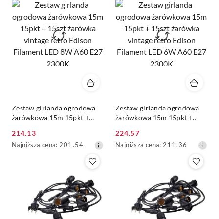
dni
dni
przed
przed
obniżką
obniżką
Zestaw girlanda ogrodowa
Zestaw girlanda ogrodowa
żarówkowa 15m 15pkt +
żarówkowa 15m 15pkt +
15szt żarówka vintage retro
15szt żarówka vintage retro
214.13
224.57
Edison Filament LED 8W
Edison Filament LED 6W
Cena
Cena
Najniższa
Najniższa
Najniższa cena:
201.54
Najniższa cena:
211.36
A60 E27 2300K
A60 E27 2300K
promocyjna:
promocyjna:
cena
cena
z
z
30
30
dni
dni
przed
przed
obniżką
obniżką