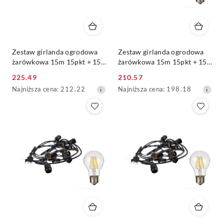
Zestaw girlanda ogrodowa
Zestaw girlanda ogrodowa
żarówkowa 15m 15pkt + 15
żarówkowa 15m 15pkt + 15
szt żarówka vintage Edison
szt żarówka vintage Edison
225.49
210.57
LED 8W G80 E27 2700K
LED 8W A60 E27 6000K
Cena
Cena
Najniższa
Najniższa
Najniższa cena:
212.22
Najniższa cena:
198.18
promocyjna:
promocyjna:
cena
cena
z
z
30
30
dni
dni
przed
przed
obniżką
obniżką