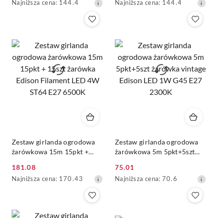
Najniższa
Najniższa
Najniższa cena:
144.4
Najniższa cena:
144.4
promocyjna:
promocyjna:
cena
cena
z
z
30
30
dni
dni
przed
przed
obniżką
obniżką
Zestaw girlanda ogrodowa
Zestaw girlanda ogrodowa
żarówkowa 15m 15pkt +
żarówkowa 5m 5pkt+5szt
15szt żarówka Edison
żarówka vintage Edison LED
181.08
75.01
Filament LED 4W ST64 E27
1W G45 E27 2300K
Cena
Cena
Najniższa
Najniższa
Najniższa cena:
170.43
Najniższa cena:
70.6
6500K
promocyjna:
promocyjna:
cena
cena
z
z
30
30
dni
dni