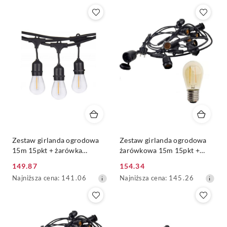
Zestaw girlanda ogrodowa
Zestaw girlanda ogrodowa
15m 15pkt + żarówka
żarówkowa 15m 15pkt +
vintage retro Edison
15szt żarówka Edison
149.87
154.34
Filament LED 1W ST45 E27
Filament LED 2W ST45 E27
Cena
Cena
Najniższa
Najniższa
Najniższa cena:
141.06
Najniższa cena:
145.26
2800K
2300Ky
promocyjna:
promocyjna:
cena
cena
z
z
30
30
dni
dni
przed
przed