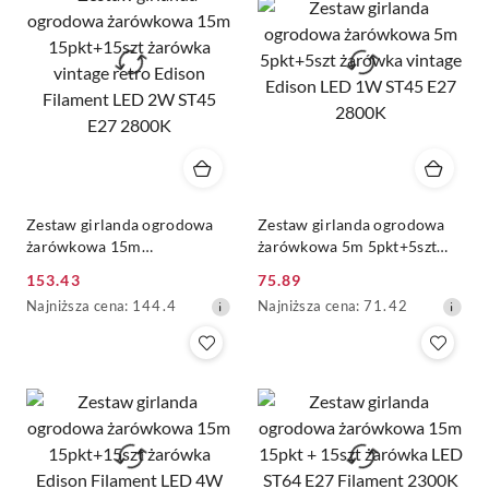
przed
przed
obniżką
obniżką
Zestaw girlanda ogrodowa
Zestaw girlanda ogrodowa
żarówkowa 15m
żarówkowa 5m 5pkt+5szt
15pkt+15szt żarówka vintage
żarówka vintage Edison LED
153.43
75.89
retro Edison Filament LED
1W ST45 E27 2800K
Cena
Cena
Najniższa
Najniższa
Najniższa cena:
144.4
Najniższa cena:
71.42
2W ST45 E27 2800K
promocyjna:
promocyjna:
cena
cena
z
z
30
30
dni
dni
przed
przed
obniżką
obniżką