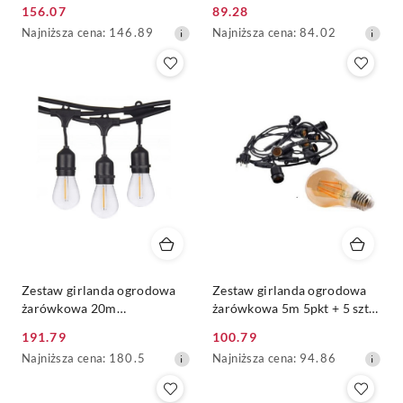
15szt żarówka vintage retro
żarówka vintage Edison LED
156.07
89.28
Edison Filament LED 4W
8W ST64 E27 2300K
Cena
Cena
Najniższa
Najniższa
Najniższa cena:
146.89
Najniższa cena:
84.02
G45 E27 2300K
promocyjna:
promocyjna:
cena
cena
z
z
30
30
dni
dni
przed
przed
obniżką
obniżką
Zestaw girlanda ogrodowa
Zestaw girlanda ogrodowa
żarówkowa 20m
żarówkowa 5m 5pkt + 5 szt
20pkt+20szt żarówka Edison
żarówka vintage Edison LED
191.79
100.79
Filament LED 1W ST45 E27
6W A60 E27 2300K
Cena
Cena
Najniższa
Najniższa
Najniższa cena:
180.5
Najniższa cena:
94.86
2800K
promocyjna:
promocyjna:
cena
cena
z
z