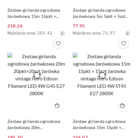
Zestaw girlanda ogrodowa
Zestaw girlanda ogrodowa
żarówkowa 15m 15pkt +
żarówkowa 5m 5pkt + 5szt
15szt żarówka vintage retro
żarówka vintage Edison LED
218.26
77.95
Edison Filament LED 8W
4W ST45 E27 2800K
Cena
Cena
Najniższa
Najniższa
Najniższa cena:
205.42
Najniższa cena:
73.37
G80 E27 2300K
promocyjna:
promocyjna:
cena
cena
z
z
30
30
dni
dni
przed
przed
obniżką
obniżką
Zestaw girlanda ogrodowa
Zestaw girlanda ogrodowa
żarówkowa 20m
żarówkowa 15m 15pkt +
20pkt+20szt żarówka vintage
15szt żarówka vintage retro
195.30
156.07