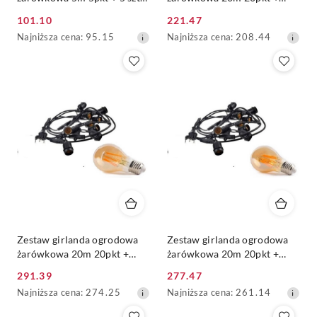
żarówka vintage Edison LED
20szt żarówka vintage retro
101.10
221.47
8W G80 E27 2700K
Edison Filament LED 4W
Cena
Cena
Najniższa
Najniższa
Najniższa cena:
95.15
Najniższa cena:
208.44
A60 E27 2300K
promocyjna:
promocyjna:
cena
cena
z
z
30
30
dni
dni
przed
przed
obniżką
obniżką
Zestaw girlanda ogrodowa
Zestaw girlanda ogrodowa
żarówkowa 20m 20pkt +
żarówkowa 20m 20pkt +
20szt żarówka vintage retro
20szt żarówka vintage retro
291.39
277.47
Edison Filament LED 6W
Edison Filament LED 8W
Cena
Cena
Najniższa
Najniższa
Najniższa cena:
274.25
Najniższa cena:
261.14
A60 E27 2300K
A60 E27 2300K
promocyjna:
promocyjna:
cena
cena