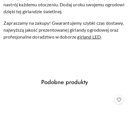
nastrój każdemu otoczeniu. Dodaj uroku swojemu ogrodowi
dzięki tej girlandzie świetlnej.
Zapraszamy na zakupy! Gwarantujemy szybki czas dostawy,
najwyższą jakość prezentowanej girlandy ogrodowej oraz
profesjonalne doradztwo w doborze
girland LED
.
Produkty
Podobne produkty
Pomiń karuzelę produktów
o
statusie: