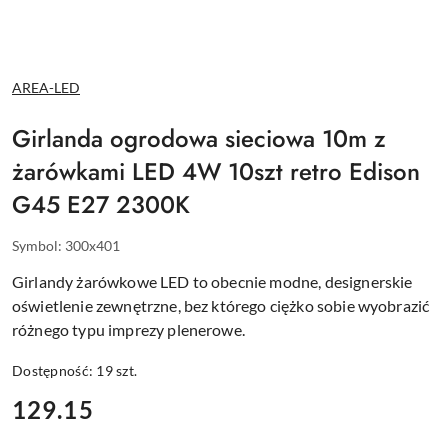
NAZWA
AREA-LED
PRODUCENTA:
Girlanda ogrodowa sieciowa 10m z
żarówkami LED 4W 10szt retro Edison
G45 E27 2300K
Symbol:
300x401
Girlandy żarówkowe LED to obecnie modne, designerskie
oświetlenie zewnętrzne, bez którego ciężko sobie wyobrazić
różnego typu imprezy plenerowe.
Dostępność:
19
szt.
cena:
129.15