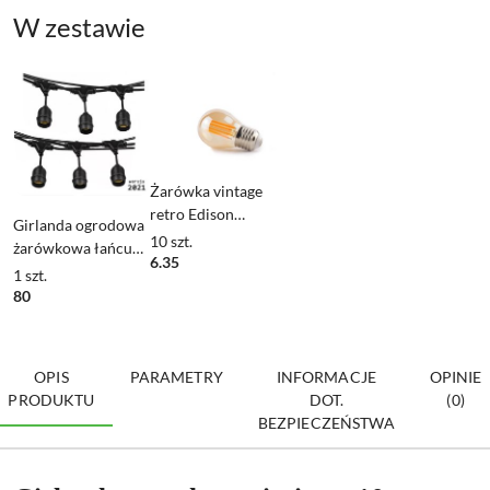
W zestawie
Żarówka vintage
retro Edison
Girlanda ogrodowa
Filament LED 4W
10
szt.
żarówkowa łańcuch
G45 E27 2300K
6.35
10m 10pkt oprawa
1
szt.
amber barwa ciepła
do żarówek E27
80
OPIS
PARAMETRY
INFORMACJE
OPINIE
PRODUKTU
DOT.
(0)
BEZPIECZEŃSTWA