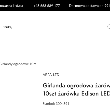
lep@area-led.eu +48 668 689 177 Darmowa dostawa od 99 
Girlandy ogrodowe 10m
NAZWA
AREA-LED
PRODUCENTA:
Girlanda ogrodowa żaró
10szt żarówka Edison L
Symbol:
300x391