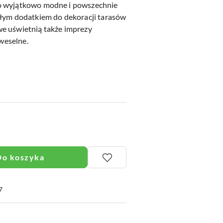
o wyjątkowo modne i powszechnie
ałym dodatkiem do dekoracji tarasów
e uświetnią także imprezy
 weselne.
Do koszyka
7