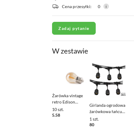
i
Cena przesyłki:
0
dostawa
Zadaj pytanie
W zestawie
Żarówka vintage
retro Edison
Girlanda ogrodowa
Filament LED 1W
10
szt.
żarówkowa łańcuch
G45 E27 2300K
5.58
10m 10pkt oprawa
1
szt.
amber barwa ciepła
do żarówek E27
80