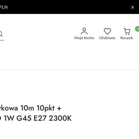
PLN
0
Moje konto
Ulubione
Koszyk
wkowa 10m 10pkt +
ED 1W G45 E27 2300K