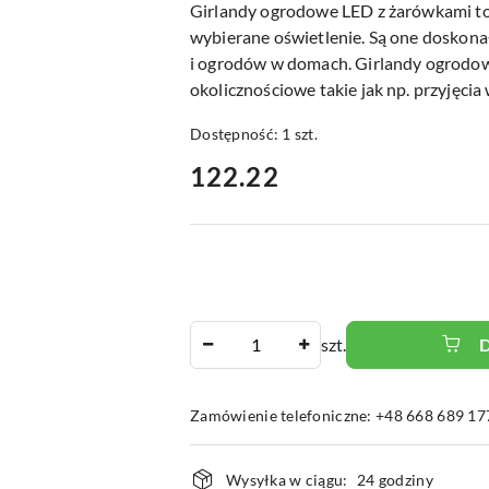
Girlandy ogrodowe LED z żarówkami t
wybierane oświetlenie. Są one doskon
i ogrodów w domach. Girlandy ogrodow
okolicznościowe takie jak np. przyjęcia
Dostępność:
1
szt.
cena:
122.22
Ilość
szt.
Zamówienie telefoniczne: +48 668 689 17
Dostępność
Wysyłka w ciągu:
24 godziny