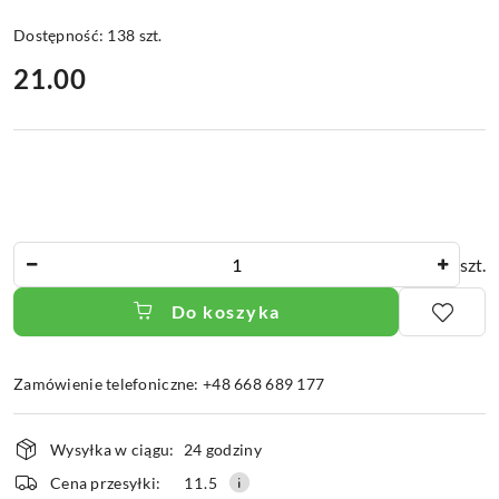
Dostępność:
138
szt.
cena:
21.00
Ilość
szt.
Do koszyka
Zamówienie telefoniczne: +48 668 689 177
Dostępność
Wysyłka w ciągu:
24 godziny
i
dostawa
Cena przesyłki:
11.5