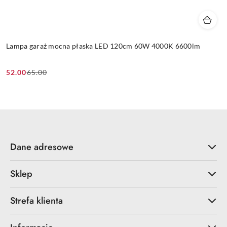
Lampa garaż mocna płaska LED 120cm 60W 4000K 6600lm
52.00
65.00
Cena
Cena
promocyjna:
przed
promocją:
Dane adresowe
Sklep
Strefa klienta