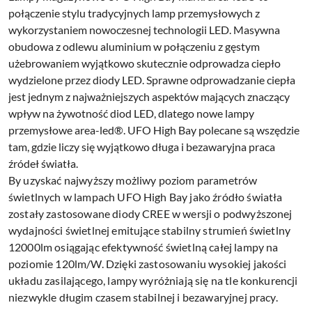
połączenie stylu tradycyjnych lamp przemysłowych z
wykorzystaniem nowoczesnej technologii LED. Masywna
obudowa z odlewu aluminium w połączeniu z gęstym
użebrowaniem wyjątkowo skutecznie odprowadza ciepło
wydzielone przez diody LED. Sprawne odprowadzanie ciepła
jest jednym z najważniejszych aspektów mających znaczący
wpływ na żywotność diod LED, dlatego nowe lampy
przemysłowe area-led®. UFO High Bay polecane są wszędzie
tam, gdzie liczy się wyjątkowo długa i bezawaryjna praca
źródeł światła.
By uzyskać najwyższy możliwy poziom parametrów
świetlnych w lampach UFO High Bay jako źródło światła
zostały zastosowane diody CREE w wersji o podwyższonej
wydajności świetlnej emitujące stabilny strumień świetlny
12000lm osiągając efektywność świetlną całej lampy na
poziomie 120lm/W. Dzięki zastosowaniu wysokiej jakości
układu zasilającego, lampy wyróżniają się na tle konkurencji
niezwykle długim czasem stabilnej i bezawaryjnej pracy.