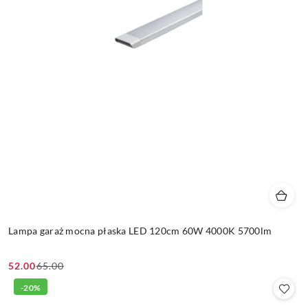
Lampa garaż mocna płaska LED 120cm 60W 4000K 5700lm
52.00
65.00
Cena
Cena
promocyjna:
przed
-20%
promocją: