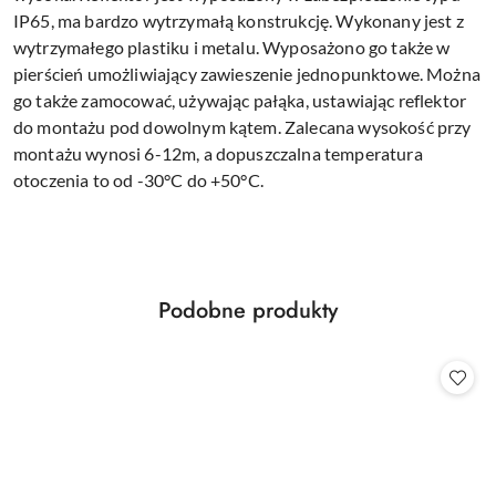
IP65, ma bardzo wytrzymałą konstrukcję. Wykonany jest z
wytrzymałego plastiku i metalu. Wyposażono go także w
pierścień umożliwiający zawieszenie jednopunktowe. Można
go także zamocować, używając pałąka, ustawiając reflektor
do montażu pod dowolnym kątem. Zalecana wysokość przy
montażu wynosi 6-12m, a dopuszczalna temperatura
otoczenia to od -30°C do +50°C.
Produkty
Podobne produkty
Pomiń karuzelę produktów
o
statusie: