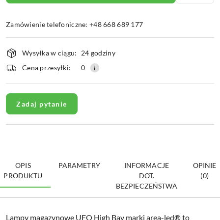
Zamówienie telefoniczne: +48 668 689 177
Dostępność
Wysyłka w ciągu:
24 godziny
i
dostawa
Cena przesyłki:
0
Zadaj pytanie
OPIS
PARAMETRY
INFORMACJE
OPINIE
PRODUKTU
DOT.
(0)
BEZPIECZEŃSTWA
Lampy magazynowe UFO High Bay marki area-led® to