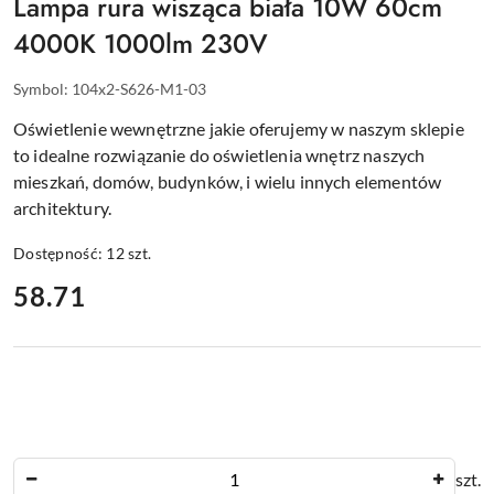
Lampa rura wisząca biała 10W 60cm
4000K 1000lm 230V
Symbol:
104x2-S626-M1-03
Oświetlenie wewnętrzne jakie oferujemy w naszym sklepie
to idealne rozwiązanie do oświetlenia wnętrz naszych
mieszkań, domów, budynków, i wielu innych elementów
architektury.
Dostępność:
12
szt.
cena:
58.71
Ilość
szt.