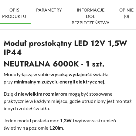
OPIS
PARAMETRY
INFORMACJE
OPINIE
PRODUKTU
DOT.
(0)
BEZPIECZEŃSTWA
Moduł prostokątny LED 12V 1,5W
IP44
NEUTRALNA 6000K - 1 szt.
Moduły łączą w sobie
wysoką
wydajność
światła
przy
minimalnym zużyciu energii elektrycznej
.
Dzięki
niewielkim rozmiarom
mogą być stosowane
praktycznie w każdym miejscu, gdzie utrudniony jest montaż
innych źródeł światła.
Jeden moduł posiada moc
1,3W
i wytwarza strumień
świetlny na poziomie
120lm
.