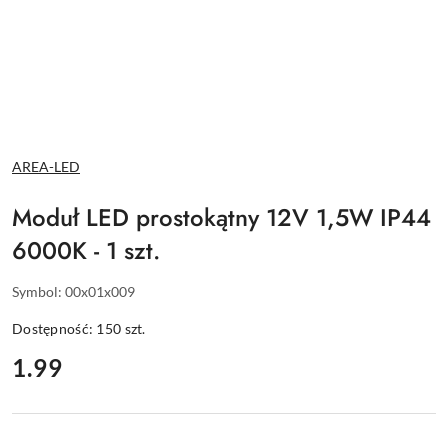
NAZWA
AREA-LED
PRODUCENTA:
Moduł LED prostokątny 12V 1,5W IP44
6000K - 1 szt.
Symbol:
00x01x009
Dostępność:
150
szt.
cena:
1.99