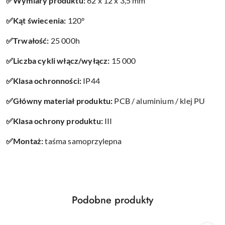
✅Wymiary produktu:
62 x 12 x 3,5 mm
✅Kąt świecenia:
120°
✅Trwałość:
25 000h
✅Liczba cykli włącz/wyłącz:
15 000
✅Klasa ochronności:
IP44
✅Główny materiał produktu:
PCB / aluminium / klej PU
✅Klasa ochrony produktu:
III
✅Montaż:
taśma samoprzylepna
Produkty
Podobne produkty
Pomiń karuzelę produktów
o