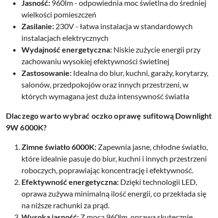
Jasność:
960lm - odpowiednia moc świetlna do średniej
wielkości pomieszczeń
Zasilanie:
230V - łatwa instalacja w standardowych
instalacjach elektrycznych
Wydajność energetyczna:
Niskie zużycie energii przy
zachowaniu wysokiej efektywności świetlnej
Zastosowanie:
Idealna do biur, kuchni, garaży, korytarzy,
salonów, przedpokojów oraz innych przestrzeni, w
których wymagana jest duża intensywność światła
Dlaczego warto wybrać oczko oprawę sufitową Downlight
9W 6000K?
Zimne światło 6000K:
Zapewnia jasne, chłodne światło,
które idealnie pasuje do biur, kuchni i innych przestrzeni
roboczych, poprawiając koncentrację i efektywność.
Efektywność energetyczna:
Dzięki technologii LED,
oprawa zużywa minimalną ilość energii, co przekłada się
na niższe rachunki za prąd.
Wysoka jasność:
Z mocą 960lm, oprawa skutecznie