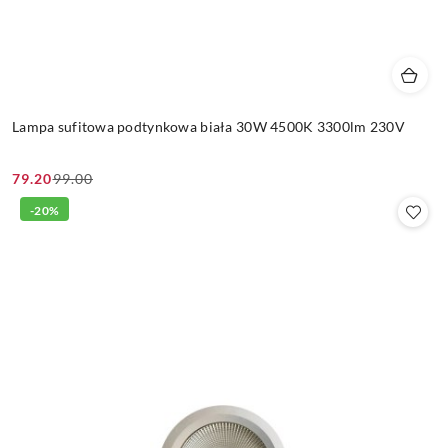
Lampa sufitowa podtynkowa biała 30W 4500K 3300lm 230V
79.20
99.00
Cena
Cena
promocyjna:
przed
-20%
promocją: