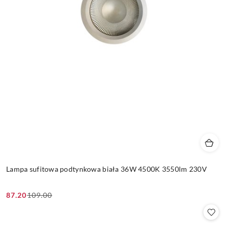
Lampa sufitowa podtynkowa biała 36W 4500K 3550lm 230V
87.20
109.00
Cena
Cena
promocyjna:
przed
promocją: