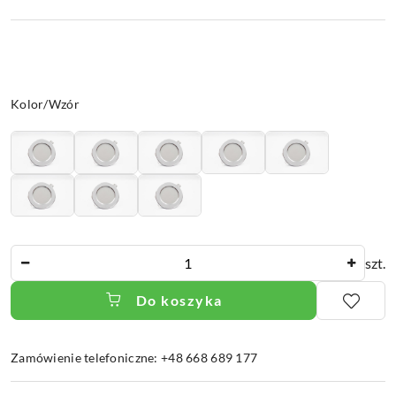
Wariant
Kolor/Wzór
Ilość
szt.
Do koszyka
Zamówienie telefoniczne: +48 668 689 177
Dostępność