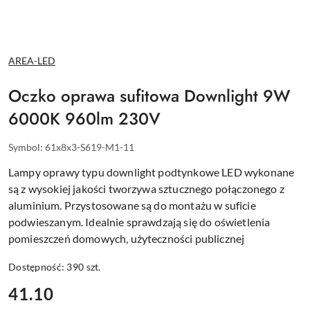
NAZWA
AREA-LED
PRODUCENTA:
Oczko oprawa sufitowa Downlight 9W
6000K 960lm 230V
Symbol:
61x8x3-S619-M1-11
Lampy oprawy typu downlight podtynkowe LED wykonane
są z wysokiej jakości tworzywa sztucznego połączonego z
aluminium. Przystosowane są do montażu w suficie
podwieszanym. Idealnie sprawdzają się do oświetlenia
pomieszczeń domowych, użyteczności publicznej
Dostępność:
390
szt.
cena:
41.10