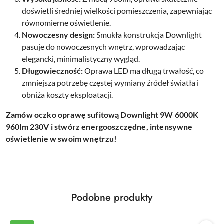
doświetli średniej wielkości pomieszczenia, zapewniając
równomierne oświetlenie.
Nowoczesny design:
Smukła konstrukcja Downlight
pasuje do nowoczesnych wnętrz, wprowadzając
elegancki, minimalistyczny wygląd.
Długowieczność:
Oprawa LED ma długą trwałość, co
zmniejsza potrzebę częstej wymiany źródeł światła i
obniża koszty eksploatacji.
Zamów oczko oprawę sufitową Downlight 9W 6000K
960lm 230V i stwórz energooszczędne, intensywne
oświetlenie w swoim wnętrzu!
Produkty
Podobne produkty
Pomiń karuzelę produktów
o
statusie: