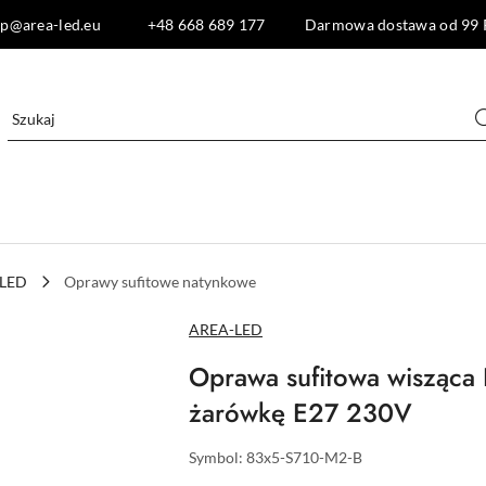
lep@area-led.eu +48 668 689 177 Darmowa dostawa od 99 
 LED
Oprawy sufitowe natynkowe
NAZWA
AREA-LED
PRODUCENTA:
Oprawa sufitowa wisząca L
żarówkę E27 230V
Symbol:
83x5-S710-M2-B