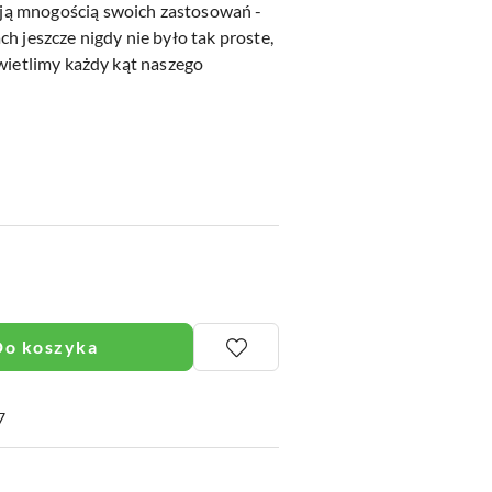
ą mnogością swoich zastosowań -
h jeszcze nigdy nie było tak proste,
wietlimy każdy kąt naszego
Do koszyka
7