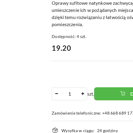
Oprawy sufitowe natynkowe zachwycaj
umieszczenie ich w pożądanych miejscac
dzięki temu rozwiązaniu z łatwością oś
pomieszczenia.
Dostępność:
4
szt.
cena:
19.20
Ilość
szt.
Zamówienie telefoniczne: +48 668 689 17
Dostępność
Wysyłka w ciągu:
24 godziny