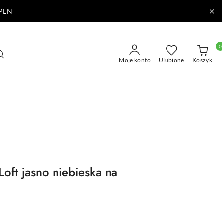
PLN
0
Moje konto
Ulubione
Koszyk
oft jasno niebieska na