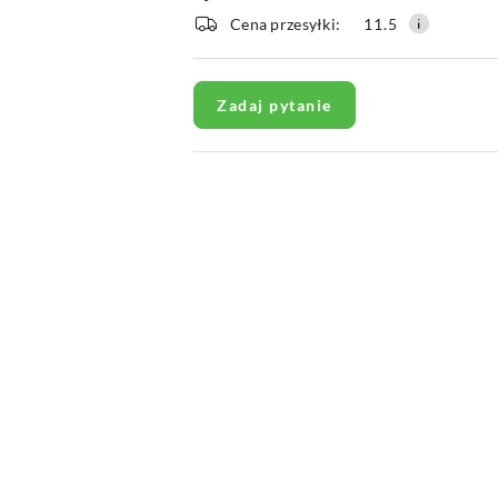
i
Cena przesyłki:
11.5
dostawa
Zadaj pytanie