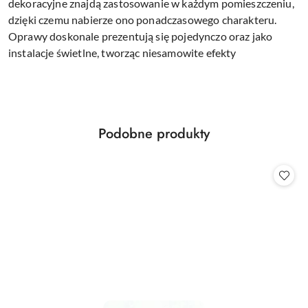
dekoracyjne znajdą zastosowanie w każdym pomieszczeniu,
dzięki czemu nabierze ono ponadczasowego charakteru.
Oprawy doskonale prezentują się pojedynczo oraz jako
instalacje świetlne, tworząc niesamowite efekty
Produkty
Podobne produkty
Pomiń karuzelę produktów
o
statusie: