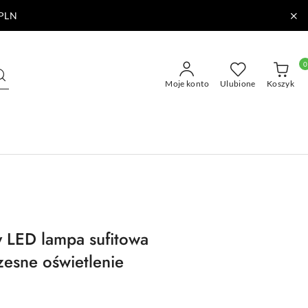
PLN
0
Moje konto
Ulubione
Koszyk
y LED lampa sufitowa
esne oświetlenie