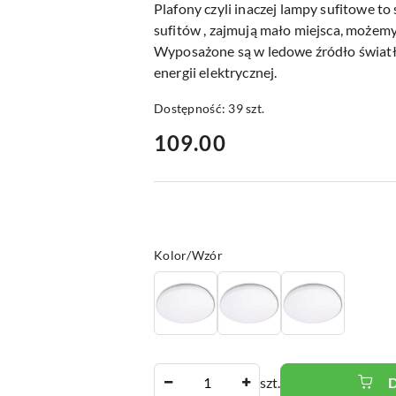
Plafony czyli inaczej lampy sufitowe to
sufitów , zajmują mało miejsca, możemy 
Wyposażone są w ledowe źródło światł
energii elektrycznej.
Dostępność:
39
szt.
cena:
109.00
Wariant
Kolor/Wzór
Ilość
szt.