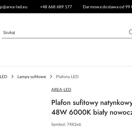
lep@area-led.eu +48 668 689 177 Darmowa dostawa od 99 
 LED
Lampy sufitowe
Plafony LED
NAZWA
AREA-LED
PRODUCENTA:
Plafon sufitowy natynkow
48W 6000K biały nowocz
Symbol:
74X2x6