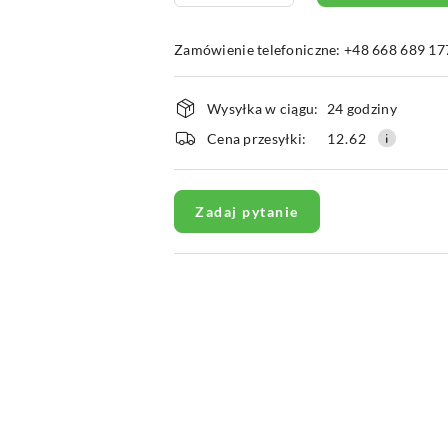
Zamówienie telefoniczne: +48 668 689 17
Dostępność
Wysyłka w ciągu:
24 godziny
i
Cena przesyłki:
12.62
dostawa
Zadaj pytanie