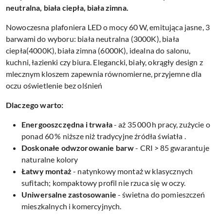
neutralna, biała ciepła, biała zimna.
Nowoczesna plafoniera LED o mocy 60 W, emitująca jasne, 3
barwami do wyboru: biała neutralna (3000K), biała
ciepła(4000K), biała zimna (6000K), idealna do salonu,
kuchni, łazienki czy biura. Elegancki, biały, okrągły design z
mlecznym kloszem zapewnia równomierne, przyjemne dla
oczu oświetlenie bez olśnień
Dlaczego warto:
Energooszczędna i trwała
- aż 35 000 h pracy, zużycie o
ponad 60 % niższe niż tradycyjne źródła światła
.
Doskonałe odwzorowanie barw
- CRI > 85 gwarantuje
naturalne kolory
Łatwy montaż
- natynkowy montaż w klasycznych
sufitach; kompaktowy profil nie rzuca się w oczy.
Uniwersalne zastosowanie
- świetna do pomieszczeń
mieszkalnych i komercyjnych.