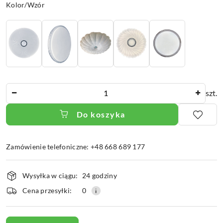
Wariant
Kolor/Wzór
Ilość
szt.
Do koszyka
Zamówienie telefoniczne: +48 668 689 177
Dostępność
Wysyłka w ciągu:
24 godziny
i
dostawa
Cena przesyłki:
0