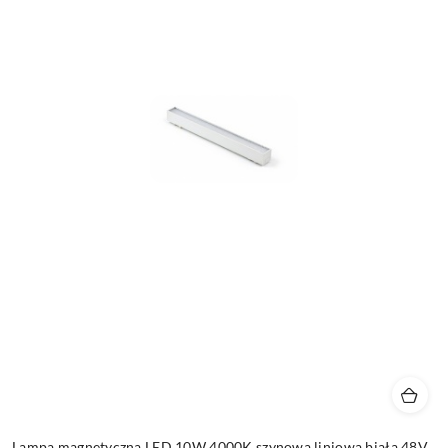
Lampa magnetyczna LED 10W 4000K szynowa liniowa biała 48V