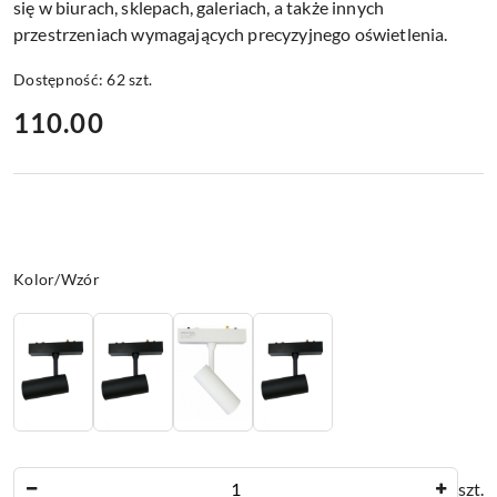
się w biurach, sklepach, galeriach, a także innych
przestrzeniach wymagających precyzyjnego oświetlenia.
Dostępność:
62
szt.
cena:
110.00
Wariant
Kolor/Wzór
Ilość
szt.