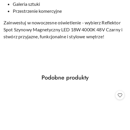
Galeria sztuki
Przestrzenie komercyjne
Zainwestuj w nowoczesne oświetlenie - wybierz Reflektor
Spot Szynowy Magnetyczny LED 18W 4000K 48V Czarny i
stwórz przyjazne, funkcjonalne i stylowe wnętrze!
Produkty
Podobne produkty
Pomiń karuzelę produktów
o
statusie: