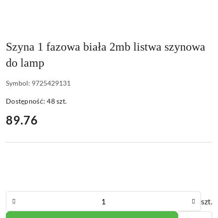
Szyna 1 fazowa biała 2mb listwa szynowa
do lamp
Symbol:
9725429131
Dostępność:
48
szt.
cena:
89.76
Ilość
szt.