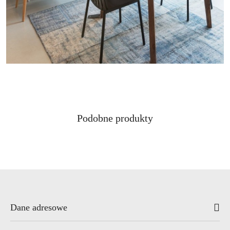
Produkty
Podobne produkty
Pomiń karuzelę produktów
o
statusie:
Dane adresowe