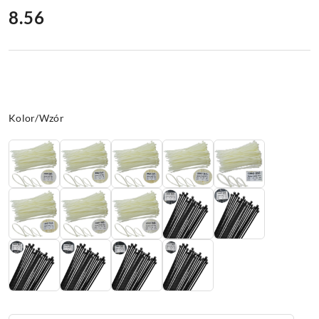
cena:
8.56
Wariant
Kolor/Wzór