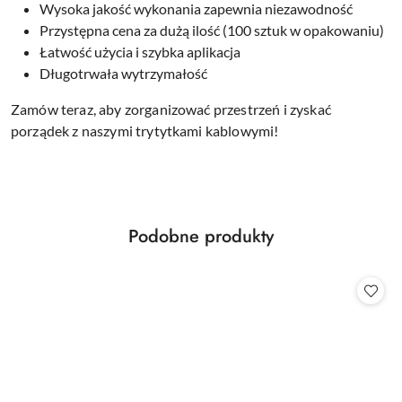
Wysoka jakość wykonania zapewnia niezawodność
Przystępna cena za dużą ilość (100 sztuk w opakowaniu)
Łatwość użycia i szybka aplikacja
Długotrwała wytrzymałość
Zamów teraz, aby zorganizować przestrzeń i zyskać
porządek z naszymi trytytkami kablowymi!
Produkty
Podobne produkty
Pomiń karuzelę produktów
o
statusie: