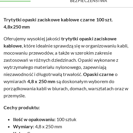
BEZPIECZEŃSTWA
Trytytki opaski zaciskowe kablowe czarne 100 szt.
4,8x250 mm
Oferujemy wysokiej jakości
trytytki opaski zaciskowe
kablowe
, które idealnie sprawdzą się w organizowaniu kabli,
mocowaniu przewodów, a także w szerokim zakresie
zastosowań w różnych dziedzinach. Opaski wykonane z
wytrzymałego materiału nylonowego, zapewniają
niezawodność i długotrwałą trwałość.
Opaski czarne
o
wymiarach
4,8 x 250 mm
są doskonałym wyborem do
porządkowania kabli w biurach, domach, warsztatach oraz w
przemyśle.
Cechy produktu:
Ilość w opakowaniu:
100 sztuk
Wymiary:
4,8 x 250 mm