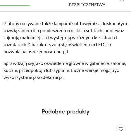
BEZPIECZEŃSTWA
Plafony nazywane także lampami sufitowymi są doskonałym
rozwiązaniem dla pomieszczeń o niskich sufitach, ponieważ
zajmują mało miejsca i występują w różnych kształtach i
rozmiarach. Charakteryzują się oświetleniem LED, co
pozwala na oszczędność energii.
Sprawdzają się jako oświetlenie główne w gabinecie, salonie,
kuchni, przedpokoju lub sypialni. Liczne wersje mogą być
wykorzystane jako dekoracja.
Produkty
Podobne produkty
Pomiń karuzelę produktów
o
statusie: