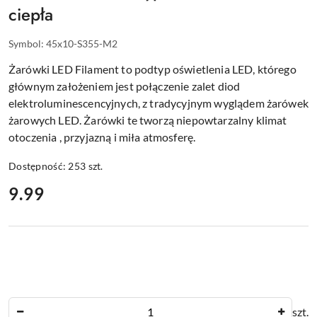
ciepła
Symbol:
45x10-S355-M2
Żarówki LED Filament to podtyp oświetlenia LED, którego
głównym założeniem jest połączenie zalet diod
elektroluminescencyjnych, z tradycyjnym wyglądem żarówek
żarowych LED. Żarówki te tworzą niepowtarzalny klimat
otoczenia , przyjazną i miła atmosferę.
Dostępność:
253
szt.
cena:
9.99
Ilość
szt.