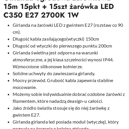
15m 15pkt + 15szt żarówka LED
C350 E27 2700K 1W
Girlanda na żarówki LED z gwintem E27 (rozstaw co 90
cm).
Długość kabla zasilającego(wtyczki) 150cm
Długość od wtyczki do pierwszego punktu 200cm
Girlanda świetlna jest odporna na warunki
atmosferyczne, a jej klasa szczelności wynosi IP44.
Wzmocnione silikonowe kołnierze.
Solidne uchwyty do zawieszania girlandy.
Mocny przewód. Grubość kabla zapewnia stabilne
mocowanie.
Możemy sobie indywidualnie dobrać ozdobne żarówki z
filamentem, które nadadzą deasign-u całości.
Jako źródło światła stosuje się do niej żarówkę z
gwintem E27.
Girlanda girlanda led posiada moduł (wtyczkę), który
pozwala na łączenie z kolejną girlandą