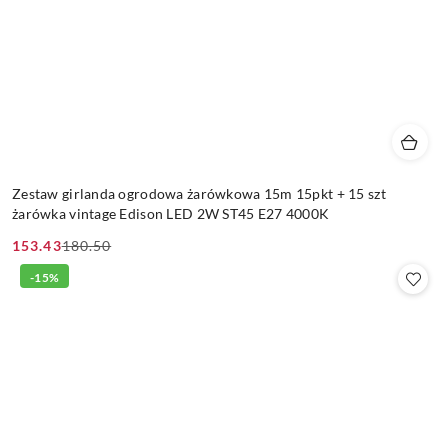
Zestaw girlanda ogrodowa żarówkowa 15m 15pkt + 15 szt
żarówka vintage Edison LED 2W ST45 E27 4000K
153.43
180.50
Cena
Cena
promocyjna:
przed
-15%
promocją: