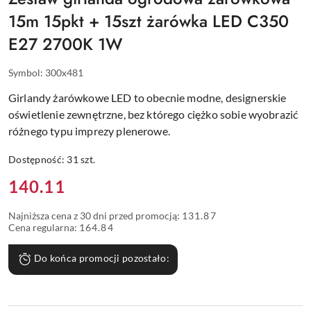
15m 15pkt + 15szt żarówka LED C350
E27 2700K 1W
Symbol:
300x481
Girlandy żarówkowe LED to obecnie modne, designerskie
oświetlenie zewnętrzne, bez którego ciężko sobie wyobrazić
różnego typu imprezy plenerowe.
Dostępność:
31
szt.
Cena:
140.11
Najniższa cena z 30 dni przed promocją:
131.87
Cena regularna:
164.84
Do końca promocji pozostało: