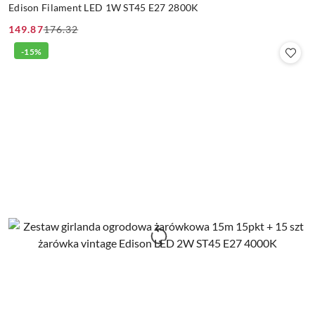
Edison Filament LED 1W ST45 E27 2800K
149.87
176.32
Cena
Cena
promocyjna:
przed
-15%
promocją: