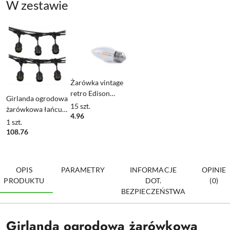
W zestawie
Żarówka vintage
retro Edison
Girlanda ogrodowa
Filament LED 1W
15
szt.
żarówkowa łańcuch
C350 E27 2700K
4.96
15m 15pkt oprawa
1
szt.
barwa ciepła
do żarówek E27
108.76
OPIS
PARAMETRY
INFORMACJE
OPINIE
PRODUKTU
DOT.
(0)
BEZPIECZEŃSTWA
Girlanda ogrodowa żarówkowa