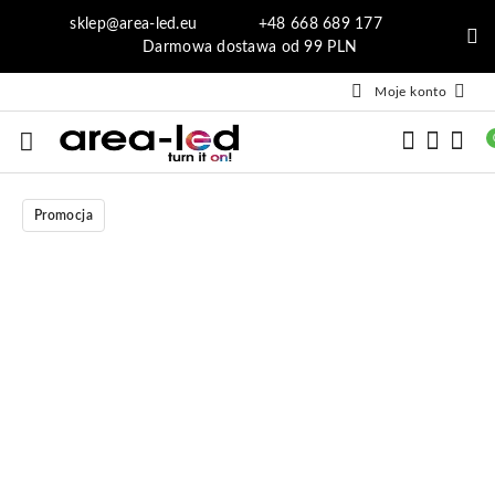
Przejdź do treści głównej
Przejdź do wyszukiwarki
Przejdź do moje konto
Przejdź do menu głównego
Przejdź do opisu produktu
Przejdź do stopki
sklep@area-led.eu +48 668 689 177
Darmowa dostawa od 99 PLN
Moje konto
Promocja