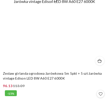
Zestaw girlanda ogrodowa żarówkowa 5m 5pkt + 5 szt żarówka
vintage Edison LED 8W A60 E27 6000K
96.13
113.09
Cena
Cena
promocyjna:
przed
-15%
promocją: