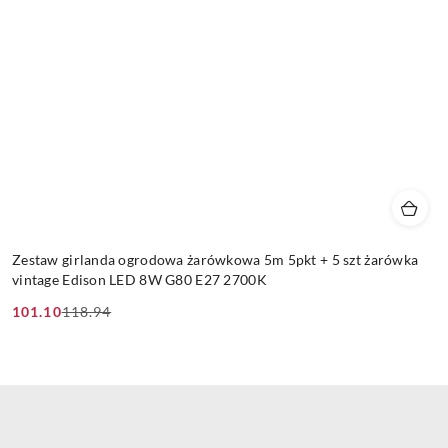
Zestaw girlanda ogrodowa żarówkowa 5m 5pkt + 5 szt żarówka
vintage Edison LED 8W G80 E27 2700K
101.10
118.94
Cena
Cena
promocyjna:
przed
promocją: