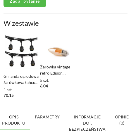
Zadaj pytanie
W zestawie
Żarówka vintage
retro Edison
Girlanda ogrodowa
Filament LED 4W
5
szt.
żarówkowa łańcuch
C350 E27 2300K
6.04
5m 5pkt oprawa do
1
szt.
amber barwa ciepła
żarówek E27
70.15
OPIS
PARAMETRY
INFORMACJE
OPINIE
PRODUKTU
DOT.
(0)
BEZPIECZEŃSTWA