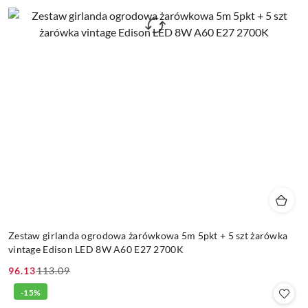
Zestaw girlanda ogrodowa żarówkowa 5m 5pkt + 5 szt żarówka
vintage Edison LED 8W A60 E27 2700K
96.13
113.09
Cena
Cena
promocyjna:
przed
-15%