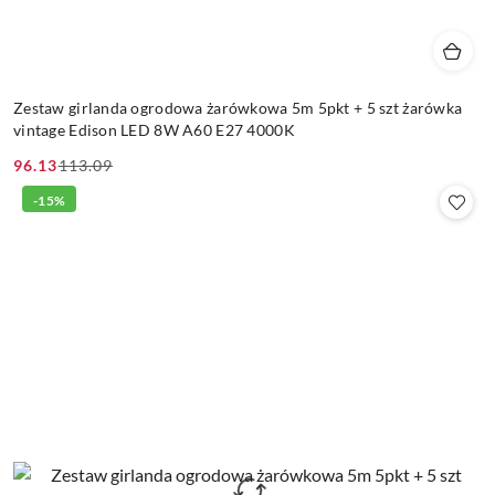
Zestaw girlanda ogrodowa żarówkowa 5m 5pkt + 5 szt żarówka
vintage Edison LED 8W A60 E27 4000K
96.13
113.09
Cena
Cena
promocyjna:
przed
-15%
promocją: