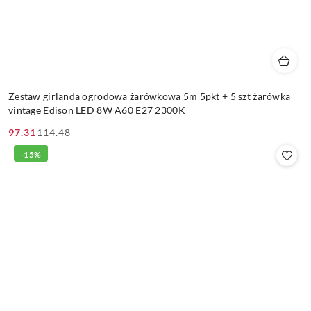
Zestaw girlanda ogrodowa żarówkowa 5m 5pkt + 5 szt żarówka
vintage Edison LED 8W A60 E27 2300K
97.31
114.48
Cena
Cena
promocyjna:
przed
-15%
promocją: