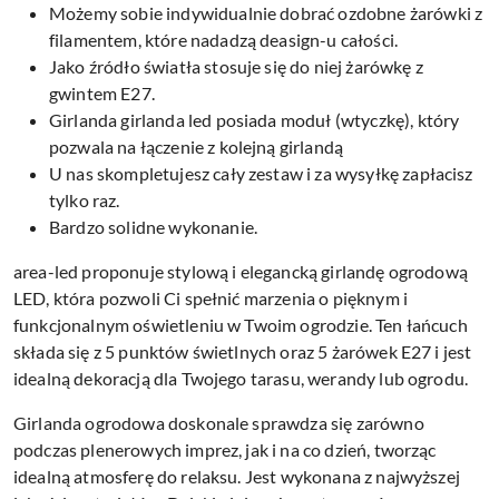
Możemy sobie indywidualnie dobrać ozdobne żarówki z
filamentem, które nadadzą deasign-u całości.
Jako źródło światła stosuje się do niej żarówkę z
gwintem E27.
Girlanda girlanda led posiada moduł (wtyczkę), który
pozwala na łączenie z kolejną girlandą
U nas skompletujesz cały zestaw i za wysyłkę zapłacisz
tylko raz.
Bardzo solidne wykonanie.
area-led proponuje stylową i elegancką girlandę ogrodową
LED, która pozwoli Ci spełnić marzenia o pięknym i
funkcjonalnym oświetleniu w Twoim ogrodzie. Ten łańcuch
składa się z 5 punktów świetlnych oraz 5 żarówek E27 i jest
idealną dekoracją dla Twojego tarasu, werandy lub ogrodu.
Girlanda ogrodowa doskonale sprawdza się zarówno
podczas plenerowych imprez, jak i na co dzień, tworząc
idealną atmosferę do relaksu. Jest wykonana z najwyższej