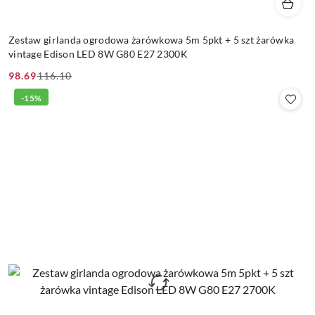
Zestaw girlanda ogrodowa żarówkowa 5m 5pkt + 5 szt żarówka
vintage Edison LED 8W G80 E27 2300K
98.69
116.10
Cena
Cena
promocyjna:
przed
-15%
promocją: