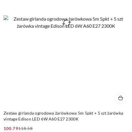
Zestaw girlanda ogrodowa żarówkowa 5m 5pkt + 5 szt żarówka
vintage Edison LED 6W A60 E27 2300K
100.79
118.58
Cena
Cena