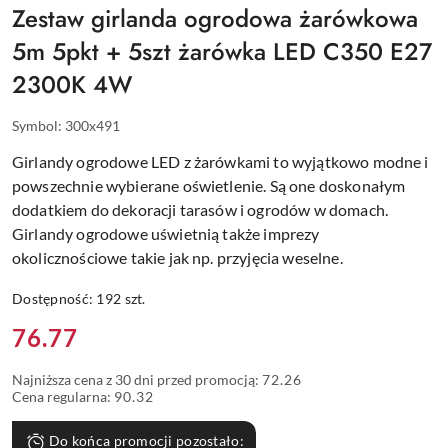
Zestaw girlanda ogrodowa żarówkowa
5m 5pkt + 5szt żarówka LED C350 E27
2300K 4W
Symbol:
300x491
Girlandy ogrodowe LED z żarówkami to wyjątkowo modne i
powszechnie wybierane oświetlenie. Są one doskonałym
dodatkiem do dekoracji tarasów i ogrodów w domach.
Girlandy ogrodowe uświetnią także imprezy
okolicznościowe takie jak np. przyjęcia weselne.
Dostępność:
192
szt.
Cena:
76.77
Najniższa cena z 30 dni przed promocją:
72.26
Cena regularna:
90.32
Do końca promocji pozostało: