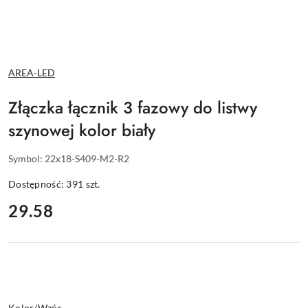
NAZWA
AREA-LED
PRODUCENTA:
Złączka łącznik 3 fazowy do listwy
szynowej kolor biały
Symbol:
22x18-S409-M2-R2
Dostępność:
391
szt.
cena:
29.58
Wariant
Kolor/Wzór