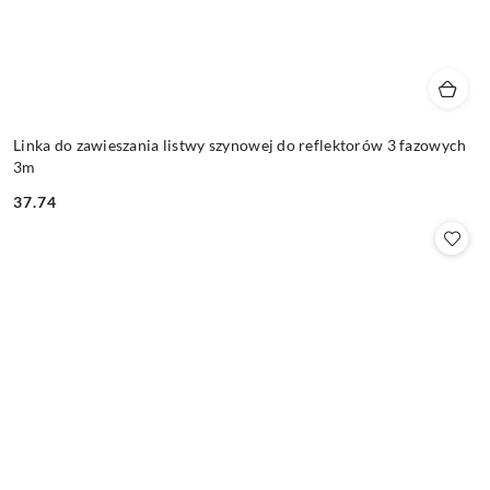
Linka do zawieszania listwy szynowej do reflektorów 3 fazowych
3m
37.74
Cena: