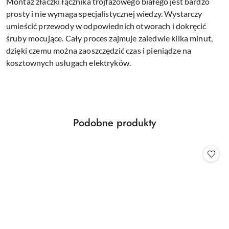
Montaż złaczki łącznika trójfazowego białego jest bardzo
prosty i nie wymaga specjalistycznej wiedzy. Wystarczy
umieścić przewody w odpowiednich otworach i dokręcić
śruby mocujące. Cały proces zajmuje zaledwie kilka minut,
dzięki czemu można zaoszczędzić czas i pieniądze na
kosztownych usługach elektryków.
Produkty
Podobne produkty
Pomiń karuzelę produktów
o
statusie: