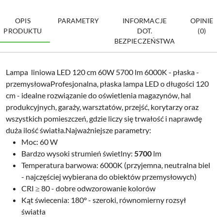
OPIS
PARAMETRY
INFORMACJE
OPINIE
PRODUKTU
DOT.
(0)
BEZPIECZEŃSTWA
Lampa liniowa LED 120 cm 60W 5700 lm 6000K - płaska -
przemysłowa
Profesjonalna,
płaska lampa LED
o długości 120
cm - idealne rozwiązanie do oświetlenia
magazynów, hal
produkcyjnych, garaży, warsztatów, przejść, korytarzy
oraz
wszystkich pomieszczeń, gdzie liczy się
trwałość i naprawdę
duża ilość światła
.
Najważniejsze parametry:
Moc:
60 W
Bardzo wysoki strumień świetlny:
5700
lm
Temperatura barwowa:
6000K
(przyjemna, neutralna biel
- najczęściej wybierana do obiektów przemysłowych)
CRI ≥ 80 - dobre odwzorowanie kolorów
Kąt świecenia:
180°
- szeroki, równomierny rozsył
światła