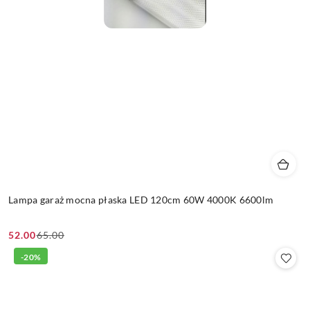
Lampa garaż mocna płaska LED 120cm 60W 4000K 6600lm
52.00
65.00
Cena
Cena
promocyjna:
przed
-20%
promocją: