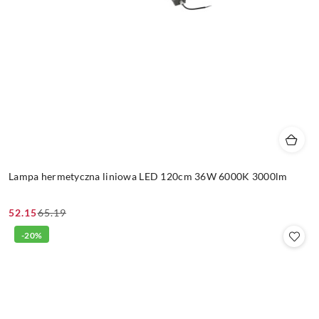
Lampa hermetyczna liniowa LED 120cm 36W 6000K 3000lm
52.15
65.19
Cena
Cena
promocyjna:
przed
-20%
promocją: