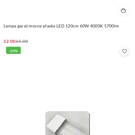
Lampa garaż mocna płaska LED 120cm 60W 4000K 5700lm
52.00
65.00
Cena
Cena
promocyjna:
przed
-20%
promocją: