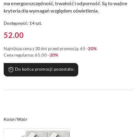
ma energooszczędność, trwałość i odporność. Są to ważne
kryteria dla wymagań względem oświetlenia.
Dostępność:
14
szt.
Cena:
52.00
Rabat:
Najniższa cena z 30 dni przed promocją:
65
-20%
Rabat:
Cena regularna:
65.00
-20%
Do końca promocji pozostało:
Wariant
Kolor/Wzór