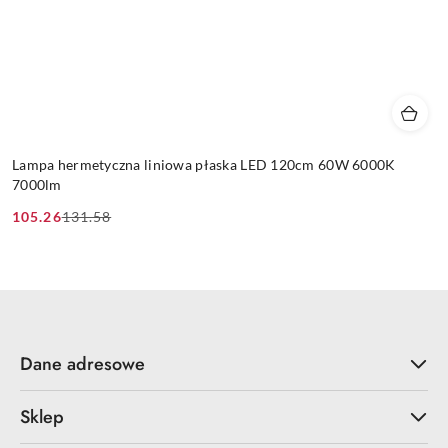
Lampa hermetyczna liniowa płaska LED 120cm 60W 6000K
7000lm
105.26
131.58
Cena
Cena
promocyjna:
przed
promocją:
Dane adresowe
Sklep