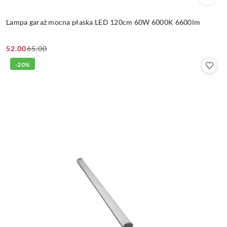
Lampa garaż mocna płaska LED 120cm 60W 6000K 6600lm
52.00
65.00
Cena
Cena
promocyjna:
przed
-20%
promocją: