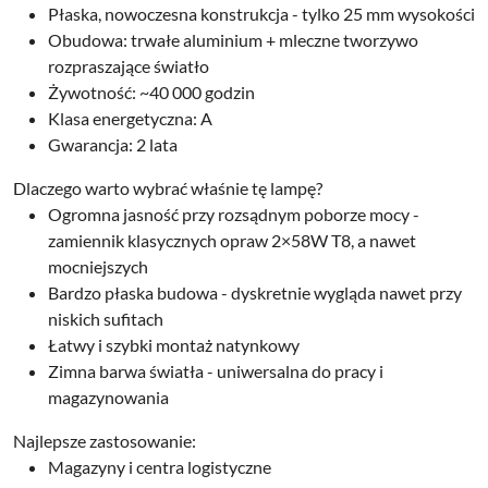
Płaska, nowoczesna konstrukcja - tylko
25 mm wysokości
Obudowa: trwałe
aluminium + mleczne tworzywo
rozpraszające światło
Żywotność:
~40 000 godzin
Klasa energetyczna:
A
Gwarancja:
2 lata
Dlaczego warto wybrać właśnie tę lampę?
Ogromna jasność
przy rozsądnym poborze mocy -
zamiennik klasycznych opraw 2×58W T8, a nawet
mocniejszych
Bardzo
płaska budowa
- dyskretnie wygląda nawet przy
niskich sufitach
Łatwy i szybki montaż natynkowy
Zimna barwa światła - uniwersalna do pracy i
magazynowania
Najlepsze zastosowanie:
Magazyny i centra logistyczne