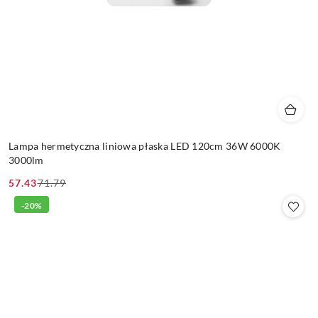
Lampa hermetyczna liniowa płaska LED 120cm 36W 6000K
3000lm
57.43
71.79
Cena
Cena
promocyjna:
przed
-20%
promocją: