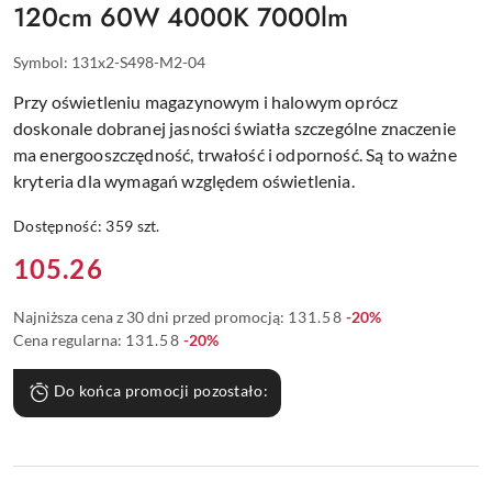
120cm 60W 4000K 7000lm
Symbol:
131x2-S498-M2-04
Przy oświetleniu magazynowym i halowym oprócz
doskonale dobranej jasności światła szczególne znaczenie
ma energooszczędność, trwałość i odporność. Są to ważne
kryteria dla wymagań względem oświetlenia.
Dostępność:
359
szt.
Cena:
105.26
Rabat:
Najniższa cena z 30 dni przed promocją:
131.58
-20%
Rabat:
Cena regularna:
131.58
-20%
Do końca promocji pozostało: