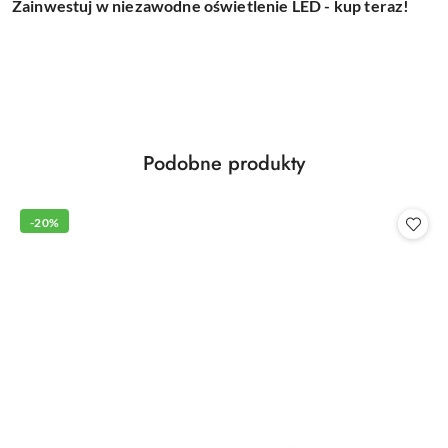
Zainwestuj w niezawodne oświetlenie LED - kup teraz!
Produkty
Podobne produkty
Pomiń karuzelę produktów
o
statusie:
-20%