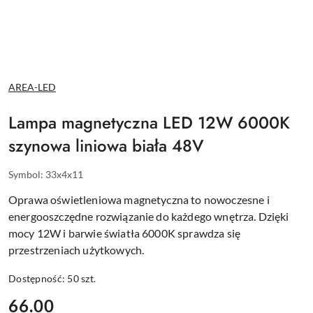
NAZWA
AREA-LED
PRODUCENTA:
Lampa magnetyczna LED 12W 6000K
szynowa liniowa biała 48V
Symbol:
33x4x11
Oprawa oświetleniowa magnetyczna to nowoczesne i
energooszczędne rozwiązanie do każdego wnętrza. Dzięki
mocy 12W i barwie światła 6000K sprawdza się
przestrzeniach użytkowych.
Dostępność:
50
szt.
cena:
66.00