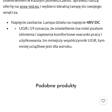
oświetleniem w każdym pomieszczeniu. Sprawdź naszą
ofertę na
area
-led
.eu
i wybierz idealną lampę do swojego
wnętrza.
Napięcie zasilania: Lampa działa na napięcie
48V DC
UGR≤19 oznacza, że oświetlenie ma niski poziom
olśnienia i zapewnia komfortowe warunki pracy i
użytkowania. Im mniejszy współczynnik UGR, tym
mniej uciążliwe jest dla wzroku.
Produkty
Podobne produkty
Pomiń karuzelę produktów
o
statusie: