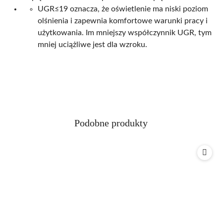
UGR≤19 oznacza, że oświetlenie ma niski poziom
olśnienia i zapewnia komfortowe warunki pracy i
użytkowania. Im mniejszy współczynnik UGR, tym
mniej uciążliwe jest dla wzroku.
Produkty
Podobne produkty
Pomiń karuzelę produktów
o
statusie: