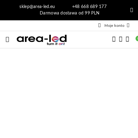
Przejdź do treści głównej
Przejdź do wyszukiwarki
Przejdź do moje konto
Przejdź do menu głównego
Przejdź do opisu produktu
Przejdź do stopki
sklep@area-led.eu +48 668 689 177
Darmowa dostawa od 99 PLN
Moje konto