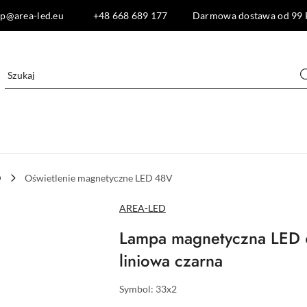
lep@area-led.eu +48 668 689 177 Darmowa dostawa od 99 
D
Oświetlenie magnetyczne LED 48V
NAZWA
AREA-LED
PRODUCENTA:
Lampa magnetyczna LED
liniowa czarna
Symbol:
33x2