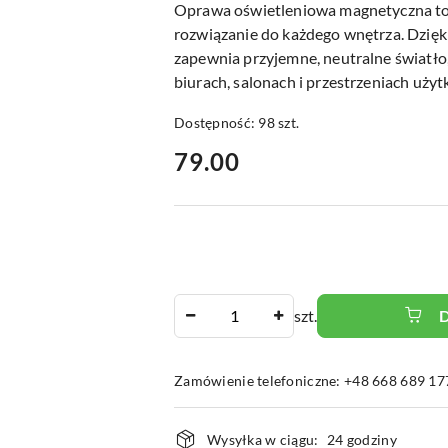
Oprawa oświetleniowa magnetyczna to
rozwiązanie do każdego wnętrza. Dzięk
zapewnia przyjemne, neutralne światło
biurach, salonach i przestrzeniach uży
Dostępność:
98
szt.
cena:
79.00
Ilość
szt.
Zamówienie telefoniczne: +48 668 689 17
Dostępność
Wysyłka w ciągu:
24 godziny