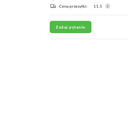
i
Cena przesyłki:
11.5
dostawa
Zadaj pytanie