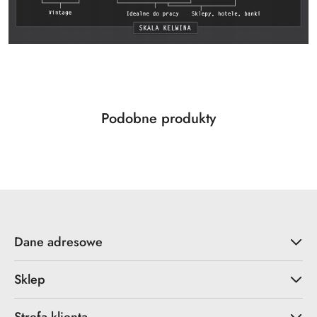
Produkty
Podobne produkty
Pomiń karuzelę produktów
o
statusie:
Dane adresowe
Sklep