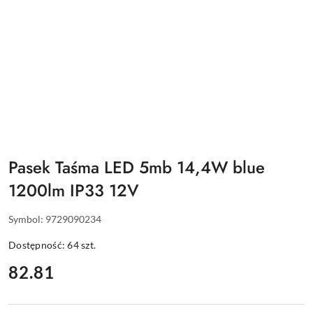
Pasek Taśma LED 5mb 14,4W blue
1200lm IP33 12V
Symbol:
9729090234
Dostępność:
64
szt.
cena:
82.81