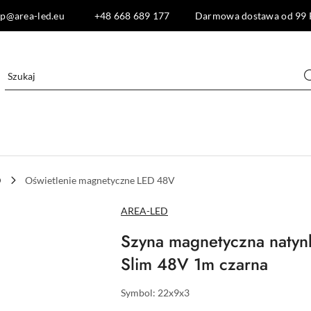
lep@area-led.eu +48 668 689 177 Darmowa dostawa od 99 
D
Oświetlenie magnetyczne LED 48V
NAZWA
AREA-LED
PRODUCENTA:
Szyna magnetyczna natyn
Slim 48V 1m czarna
Symbol:
22x9x3