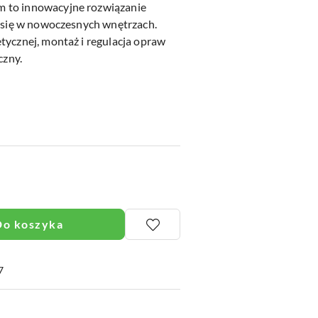
 to innowacyjne rozwiązanie
i się w nowoczesnych wnętrzach.
tycznej, montaż i regulacja opraw
czny.
Do koszyka
7