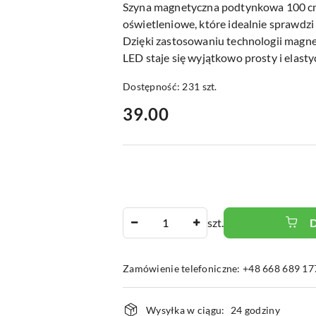
Szyna magnetyczna podtynkowa 100 cm
oświetleniowe, które idealnie sprawdz
Dzięki zastosowaniu technologii magne
LED staje się wyjątkowo prosty i elasty
Dostępność:
231
szt.
cena:
39.00
Ilość
szt.
Zamówienie telefoniczne: +48 668 689 17
Dostępność
Wysyłka w ciągu:
24 godziny