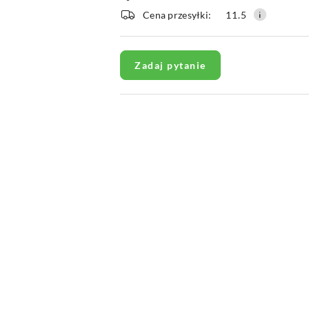
i
Cena przesyłki:
11.5
dostawa
Zadaj pytanie