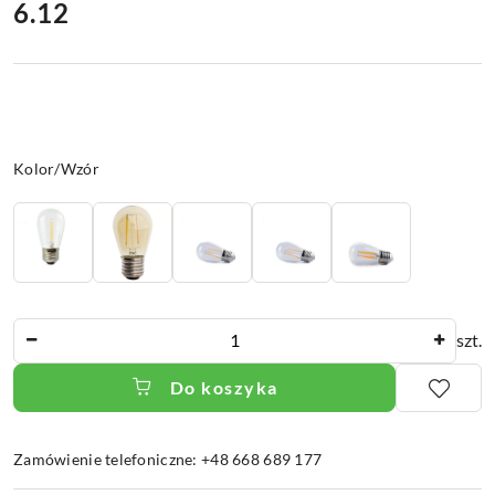
cena:
6.12
Wariant
Kolor/Wzór
Ilość
szt.
Do koszyka
Zamówienie telefoniczne: +48 668 689 177