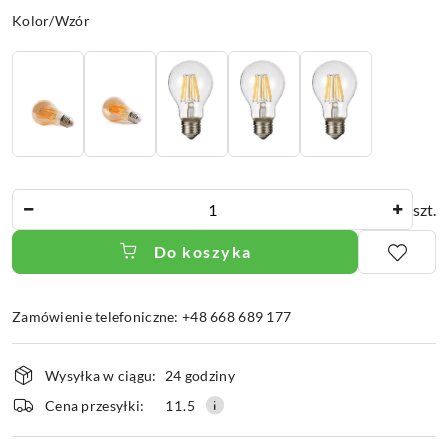
Wariant
Kolor/Wzór
Ilość
szt.
Do koszyka
Zamówienie telefoniczne: +48 668 689 177
Dostępność
Wysyłka w ciągu:
24 godziny
i
dostawa
Cena przesyłki:
11.5