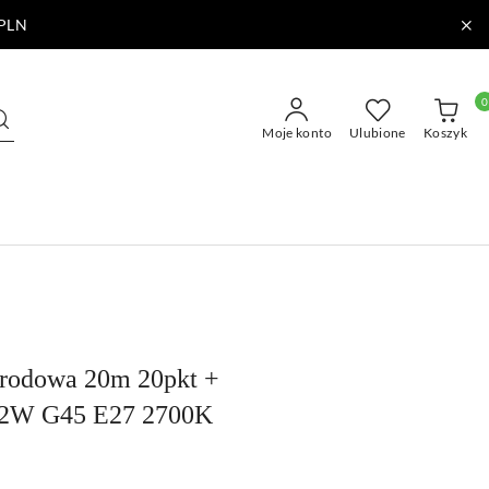
PLN
0
Moje konto
Ulubione
Koszyk
ogrodowa 20m 20pkt +
D 2W G45 E27 2700K