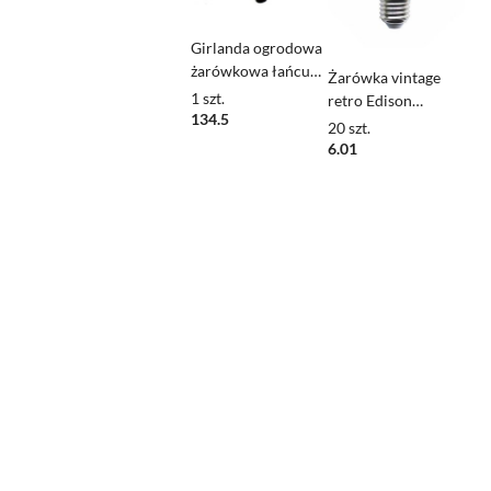
Girlanda ogrodowa
żarówkowa łańcuch
Żarówka vintage
20m 20pkt oprawa
1
szt.
retro Edison
do żarówek E27
134.5
Filament LED 2W
20
szt.
G45 E27 2700K
6.01
barwa ciepła