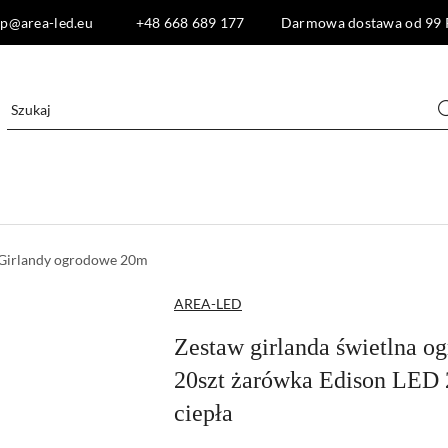
lep@area-led.eu +48 668 689 177 Darmowa dostawa od 99 
Girlandy ogrodowe 20m
NAZWA
AREA-LED
PRODUCENTA:
Zestaw girlanda świetlna 
20szt żarówka Edison LE
ciepła