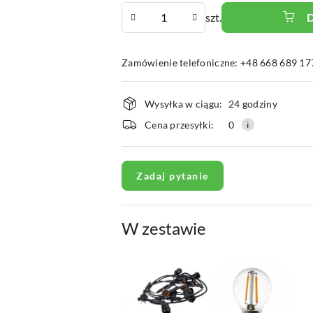
Ilość
szt.
Zamówienie telefoniczne: +48 668 689 17
Dostępność
Wysyłka w ciągu:
24 godziny
i
Cena przesyłki:
0
dostawa
Zadaj pytanie
W zestawie