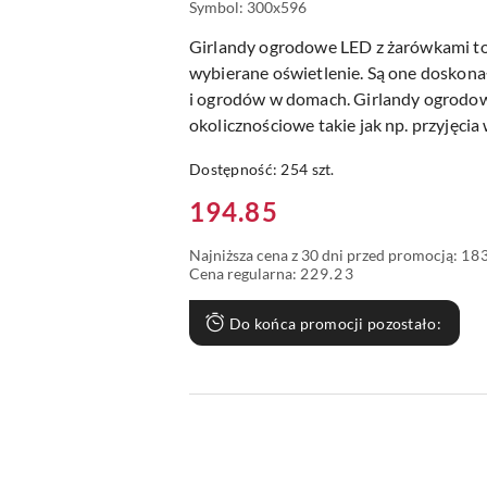
Symbol:
300x596
Girlandy ogrodowe LED z żarówkami t
wybierane oświetlenie. Są one doskon
i ogrodów w domach. Girlandy ogrodow
okolicznościowe takie jak np. przyjęcia
Dostępność:
254
szt.
Cena:
194.85
Najniższa cena z 30 dni przed promocją:
18
Cena regularna:
229.23
Do końca promocji pozostało: