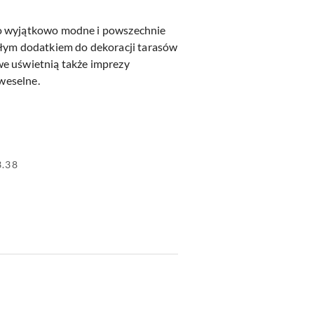
o wyjątkowo modne i powszechnie
ałym dodatkiem do dekoracji tarasów
e uświetnią także imprezy
 weselne.
3.38