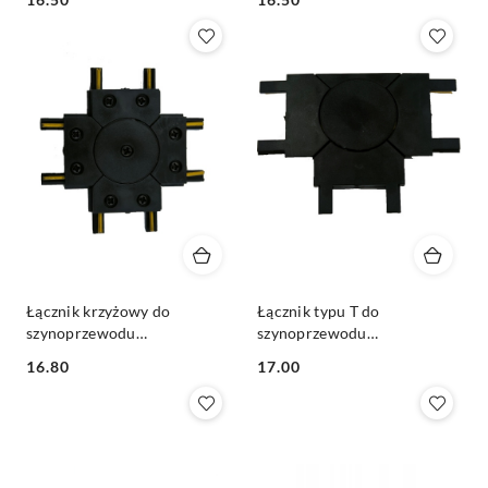
natynkowego Ultra Slim
natynkowego Ultra Slim
Cena:
Cena:
biały
czarny
Łącznik krzyżowy do
Łącznik typu T do
szynoprzewodu
szynoprzewodu
magnetycznego 1F
magnetycznego 1F
16.80
17.00
natynkowego Ultra Slim
natynkowego Ultra Slim
Cena:
Cena:
czarny