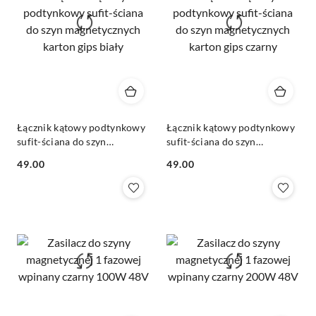
Łącznik kątowy podtynkowy
Łącznik kątowy podtynkowy
sufit-ściana do szyn
sufit-ściana do szyn
magnetycznych karton gips
magnetycznych karton gips
49.00
49.00
biały
czarny
Cena:
Cena: