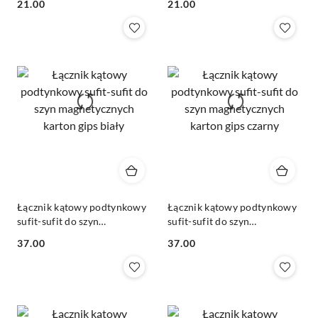
21.00
21.00
Cena:
Cena:
Łącznik kątowy podtynkowy
Łącznik kątowy podtynkowy
sufit-sufit do szyn
sufit-sufit do szyn
magnetycznych karton gips
magnetycznych karton gips
37.00
37.00
biały
czarny
Cena:
Cena: