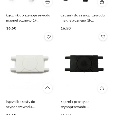
Łącznik do szynoprzewodu
Łącznik do szynoprzewodu
magnetycznego 1F
magnetycznego 1F
natynkowego Ultra Slim
natynkowego Ultra Slim
16.50
16.50
biały 90°
czarny 90°
Cena:
Cena:
Łącznik prosty do
Łącznik prosty do
szynoprzewodu
szynoprzewodu
magnetycznego 1F
magnetycznego 1F
16.50
16.50