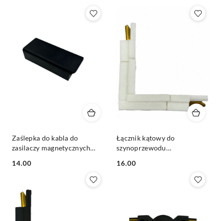
(rosnąco).
Zaślepka do kabla do
Łącznik kątowy do
zasilaczy magnetycznych
szynoprzewodu
Slim 48V czarna
magnetycznego 1F
14.00
16.00
natynkowego Ultra Slim
Cena:
Cena:
biały