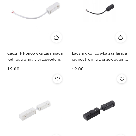
Łącznik końcówka zasilająca
Łącznik końcówka zasilająca
jednostronna z przewodem
jednostronna z przewodem
do szyn oświetleniowych
do szyn oświetleniowych
19.00
19.00
magnetycznych 48V biała
magnetycznych 48V czarna
Cena:
Cena: