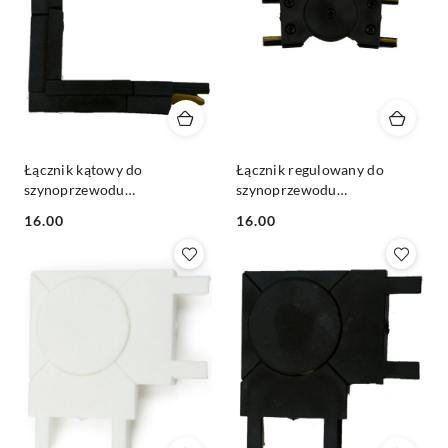
Łącznik kątowy do
Łącznik regulowany do
szynoprzewodu
szynoprzewodu
magnetycznego 1F
magnetycznego 1F
16.00
16.00
natynkowego Ultra Slim
natynkowego Ultra Slim
Cena:
Cena:
czarny
czarny