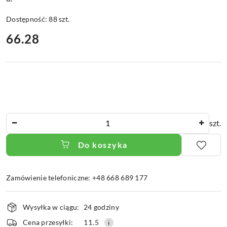
Dostępność:
88
szt.
cena:
66.28
Ilość
szt.
Do koszyka
Zamówienie telefoniczne: +48 668 689 177
Dostępność
Wysyłka w ciągu:
24 godziny
i
dostawa
Cena przesyłki:
11.5