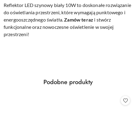
Reflektor LED szynowy biały 10W to doskonałe rozwiązanie
do oświetlania przestrzeni, które wymagają punktowego i
energooszczędnego światła.
Zamów teraz
i stwórz
funkcjonalne oraz nowoczesne oświetlenie w swojej
przestrzeni!
Produkty
Podobne produkty
Pomiń karuzelę produktów
o
statusie: