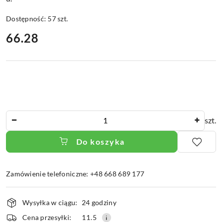
Dostępność:
57
szt.
cena:
66.28
Ilość
szt.
Do koszyka
Zamówienie telefoniczne: +48 668 689 177
Dostępność
Wysyłka w ciągu:
24 godziny
i
dostawa
Cena przesyłki:
11.5