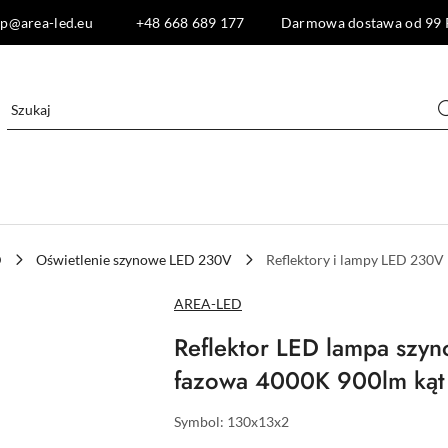
lep@area-led.eu +48 668 689 177 Darmowa dostawa od 99 
D
Oświetlenie szynowe LED 230V
Reflektory i lampy LED 230V
NAZWA
AREA-LED
PRODUCENTA:
Reflektor LED lampa szy
fazowa 4000K 900lm kąt 
Symbol:
130x13x2