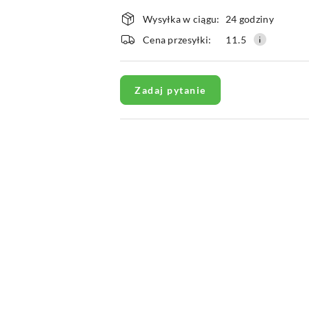
Dostępność
Wysyłka w ciągu:
24 godziny
i
Cena przesyłki:
11.5
dostawa
Zadaj pytanie