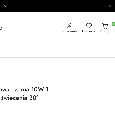
PLN
0
Moje konto
Ulubione
Koszyk
nowa czarna 10W 1
świecenia 30°