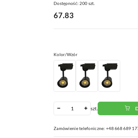
Dostępność:
200
szt.
cena:
67.83
Wariant
Kolor/Wzór
Ilość
szt.
Zamówienie telefoniczne: +48 668 689 17