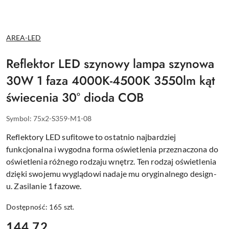
NAZWA
AREA-LED
PRODUCENTA:
Reflektor LED szynowy lampa szynowa
30W 1 faza 4000K-4500K 3550lm kąt
świecenia 30° dioda COB
Symbol:
75x2-S359-M1-08
Reflektory LED sufitowe to ostatnio najbardziej
funkcjonalna i wygodna forma oświetlenia przeznaczona do
oświetlenia różnego rodzaju wnętrz. Ten rodzaj oświetlenia
dzięki swojemu wyglądowi nadaje mu oryginalnego design-
u. Zasilanie 1 fazowe.
Dostępność:
165
szt.
cena:
144.72